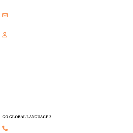
0857 8018 1806
gogloballanguage@gmail.com
GALAXY
Jl. Nusa Indah Blok U No. 52, Jaka Setia, Bekasi Selatan, Kota
Bekasi 17147
GO GLOBAL LANGUAGE 2