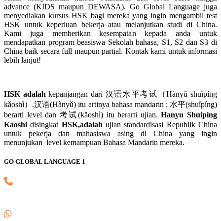
advance (KIDS maupun DEWASA), Go Global Language juga
menyediakan kursus HSK bagi mereka yang ingin mengambil test
HSK untuk keperluan bekerja atau melanjutkan studi di China.
Kami juga memberikan kesempatan kepada anda untuk
mendapatkan program beasiswa Sekolah bahasa, S1, S2 dan S3 di
China baik secara full maupun partial. Kontak kami untuk informasi
lebih lanjut!
HSK adalah
kepanjangan dari 汉语水平考试（Hànyǔ shuǐpíng
kǎoshì）.汉语(Hànyǔ) itu artinya bahasa mandarin ; 水平(shuǐpíng)
berarti level dan 考试(kǎoshì) itu berarti ujian.
Hanyu Shuiping
Kaoshi
disingkat
HSK,adalah
ujian standardisasi Republik China
untuk pekerja dan mahasiswa asing di China yang ingin
menunjukan level kemampuan Bahasa Mandarin mereka.
GO GLOBAL LANGUAGE 1
(021) 82745139