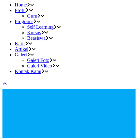
Home
Profil
Guru
Programs
Self Learning
Kursus
Beasiswa
Karir
Artikel
Galeri
Galeri Foto
Galeri Video
Kontak Kami