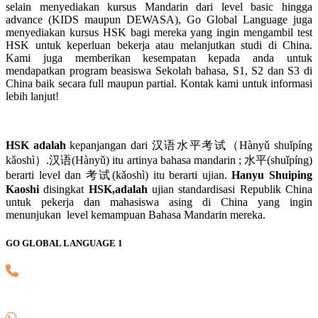
selain menyediakan kursus Mandarin dari level basic hingga
advance (KIDS maupun DEWASA), Go Global Language juga
menyediakan kursus HSK bagi mereka yang ingin mengambil test
HSK untuk keperluan bekerja atau melanjutkan studi di China.
Kami juga memberikan kesempatan kepada anda untuk
mendapatkan program beasiswa Sekolah bahasa, S1, S2 dan S3 di
China baik secara full maupun partial. Kontak kami untuk informasi
lebih lanjut!
HSK adalah
kepanjangan dari 汉语水平考试（Hànyǔ shuǐpíng
kǎoshì）.汉语(Hànyǔ) itu artinya bahasa mandarin ; 水平(shuǐpíng)
berarti level dan 考试(kǎoshì) itu berarti ujian.
Hanyu Shuiping
Kaoshi
disingkat
HSK,adalah
ujian standardisasi Republik China
untuk pekerja dan mahasiswa asing di China yang ingin
menunjukan level kemampuan Bahasa Mandarin mereka.
GO GLOBAL LANGUAGE 1
(021) 82745139