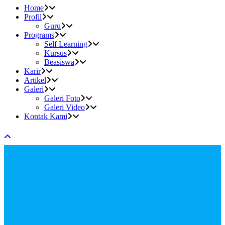
Home
Profil
Guru
Programs
Self Learning
Kursus
Beasiswa
Karir
Artikel
Galeri
Galeri Foto
Galeri Video
Kontak Kami