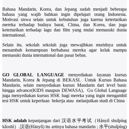
Bahasa Mandarin, Korea, dan Jepang sudah menjadi beberapa
bahasa yang wajib bahkan ingin dipelajari orang Indonesia.
Motivasi siswa selain untuk kebutuhan juga karena ketertarikan
mereka terhadap budaya barat, China, dan Korea, dan juga
ketertarikan terhadap lagu dan film yang mulai memasuki dunia
international.
Selain itu, sekolah sekolah juga mewajibkan muridnya untuk
menambah kemampuan berbahasa mereka agar kelak mampu
memasuki dunia international dan pasar bebas.
GO GLOBAL LANGUAGE
menyediakan layanan kursus
Mandarin, Korea & Jepang di BEKASI. Untuk Kursus Bahasa
Mandarin, selain menyediakan kursus Mandarin dari level basic
hingga advance(KIDS maupun DEWASA), Go Global Language
juga menyediakan kursus HSK bagi mereka yang ingin mengambil
test HSK untuk keperluan bekerja atau melanjutkan studi di China
HSK adalah
kepanjangan dari 汉语水平考试（Hànyǔ shuǐpíng
kǎoshì）.汉语(Hànyǔ) itu artinya bahasa mandarin ; 水平(shuǐpíng)