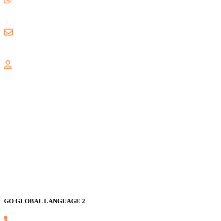
0857 8018 1806
gogloballanguage@gmail.com
GALAXY
Jl. Nusa Indah Blok U No. 52, Jaka Setia, Bekasi Selatan, Kota
Bekasi 17147
GO GLOBAL LANGUAGE 2