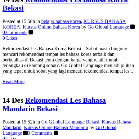
Bekasi
Posted at 15:58h
in
belajar bahasa korea
,
KURSUS BAHASA
KOREA
,
Kursus Online Bahasa Korea
by
Go Global Language
0 Comments
0
Likes
Rekomendasi Les Bahasa Korea Bekasi – Sobat masih bingung
mencari rekomendasi tempat les bahasa korea terbaik dan
berkualitas di Bekasi tentu dengan harga yang relatif murah
terjangkau di kantong sobat?. Go Global Language menjadi pilihan
yang tepat untuk sobat yang lagi mencari rekomendasi tempat les...
Read More
14 Des
Rekomendasi Les Bahasa
Mandarin Bekasi
Posted at 15:52h
in
Go GLobal Language Bekasi
,
Kursus Bahasa
Mandarin
,
Kursus Online Bahasa Mandarin
by
Go Global
Language
0 Comments
0
Likes