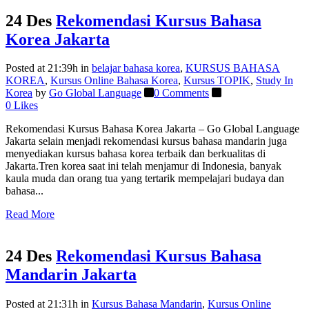
24 Des
Rekomendasi Kursus Bahasa
Korea Jakarta
Posted at 21:39h
in
belajar bahasa korea
,
KURSUS BAHASA
KOREA
,
Kursus Online Bahasa Korea
,
Kursus TOPIK
,
Study In
Korea
by
Go Global Language
0 Comments
0
Likes
Rekomendasi Kursus Bahasa Korea Jakarta – Go Global Language
Jakarta selain menjadi rekomendasi kursus bahasa mandarin juga
menyediakan kursus bahasa korea terbaik dan berkualitas di
Jakarta.Tren korea saat ini telah menjamur di Indonesia, banyak
kaula muda dan orang tua yang tertarik mempelajari budaya dan
bahasa...
Read More
24 Des
Rekomendasi Kursus Bahasa
Mandarin Jakarta
Posted at 21:31h
in
Kursus Bahasa Mandarin
,
Kursus Online