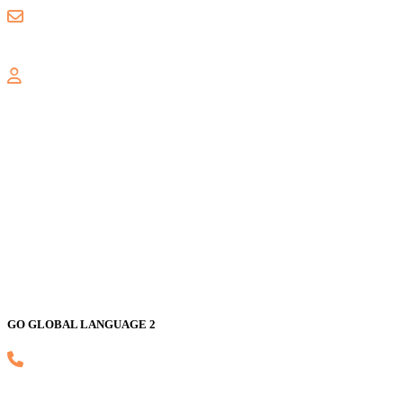
gogloballanguage@gmail.com
GALAXY
Jl. Nusa Indah Blok U No. 52, Jaka Setia, Bekasi Selatan, Kota
Bekasi 17147
GO GLOBAL LANGUAGE 2
(021) 82593170