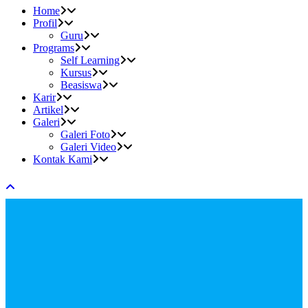
Home
Profil
Guru
Programs
Self Learning
Kursus
Beasiswa
Karir
Artikel
Galeri
Galeri Foto
Galeri Video
Kontak Kami