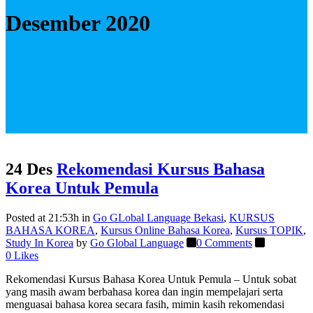
Desember 2020
24 Des
Rekomendasi Kursus Bahasa
Korea Untuk Pemula
Posted at 21:53h
in
Go GLobal Language Bekasi
,
KURSUS
BAHASA KOREA
,
Kursus Online Bahasa Korea
,
Kursus TOPIK
,
Study In Korea
by
Go Global Language
0 Comments
0
Likes
Rekomendasi Kursus Bahasa Korea Untuk Pemula – Untuk sobat
yang masih awam berbahasa korea dan ingin mempelajari serta
menguasai bahasa korea secara fasih, mimin kasih rekomendasi