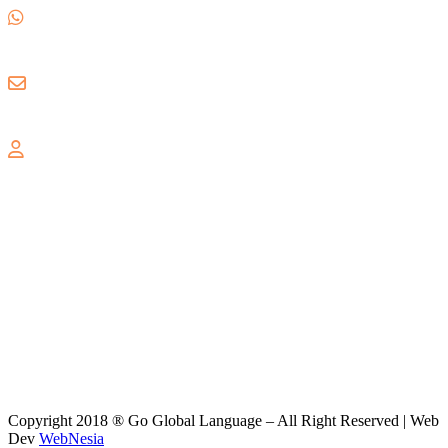
0857 1780 5988
gogloballanguage@gmail.com
GRAND WISATA
Jl. Celebration Boulevard Ruko Grand Wisata AA3 No. 16,
Lambangsari, Tambun Selatan, Bekasi, 17510
Copyright 2018 ® Go Global Language – All Right Reserved | Web
Dev
WebNesia