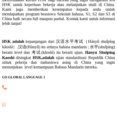
HSK untuk keperluan bekerja atau melanjutkan studi di China.
Kami juga memberikan kesempatan kepada anda untuk
mendapatkan program beasiswa Sekolah bahasa, S1, S2 dan S3 di
China baik secara full maupun partial. Kontak kami untuk informasi
lebih lanjut!
HSK adalah
kepanjangan dari 汉语水平考试（Hànyǔ shuǐpíng
kǎoshì）.汉语(Hànyǔ) itu artinya bahasa mandarin ; 水平(shuǐpíng)
berarti level dan 考试(kǎoshì) itu berarti ujian.
Hanyu Shuiping
Kaoshi
disingkat
HSK,adalah
ujian standardisasi Republik China
untuk pekerja dan mahasiswa asing di China yang ingin
menunjukan level kemampuan Bahasa Mandarin mereka.
GO GLOBAL LANGUAGE 1
(021) 82745139
0857 8018 1806