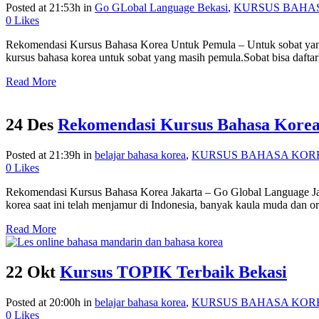
Posted at 21:53h
in
Go GLobal Language Bekasi
,
KURSUS BAHA
0
Likes
Rekomendasi Kursus Bahasa Korea Untuk Pemula – Untuk sobat yang 
kursus bahasa korea untuk sobat yang masih pemula.Sobat bisa daftar
Read More
24 Des
Rekomendasi Kursus Bahasa Korea
Posted at 21:39h
in
belajar bahasa korea
,
KURSUS BAHASA KOR
0
Likes
Rekomendasi Kursus Bahasa Korea Jakarta – Go Global Language Jakar
korea saat ini telah menjamur di Indonesia, banyak kaula muda dan or
Read More
22 Okt
Kursus TOPIK Terbaik Bekasi
Posted at 20:00h
in
belajar bahasa korea
,
KURSUS BAHASA KOR
0
Likes