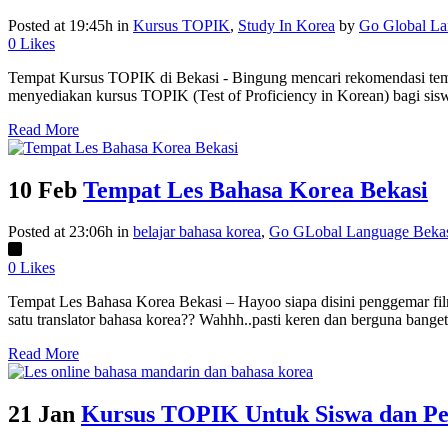
Posted at 19:45h
in
Kursus TOPIK
,
Study In Korea
by
Go Global L
0
Likes
Tempat Kursus TOPIK di Bekasi - Bingung mencari rekomendasi temp
menyediakan kursus TOPIK (Test of Proficiency in Korean) bagi siswa
Read More
10 Feb
Tempat Les Bahasa Korea Bekasi
Posted at 23:06h
in
belajar bahasa korea
,
Go GLobal Language Beka
0
Likes
Tempat Les Bahasa Korea Bekasi – Hayoo siapa disini penggemar film
satu translator bahasa korea?? Wahhh..pasti keren dan berguna bange
Read More
21 Jan
Kursus TOPIK Untuk Siswa dan Pek