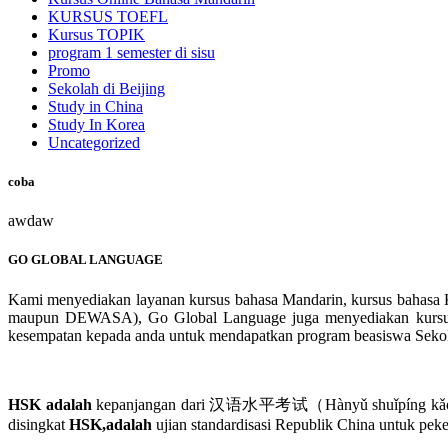
KURSUS TOEFL
Kursus TOPIK
program 1 semester di sisu
Promo
Sekolah di Beijing
Study in China
Study In Korea
Uncategorized
coba
awdaw
GO GLOBAL LANGUAGE
Kami menyediakan layanan kursus bahasa Mandarin, kursus bahasa K
maupun DEWASA), Go Global Language juga menyediakan kursus H
kesempatan kepada anda untuk mendapatkan program beasiswa Sekolah 
HSK adalah
kepanjangan dari 汉语水平考试（Hànyǔ shuǐpíng kǎoshì）.汉
disingkat
HSK,adalah
ujian standardisasi Republik China untuk pe