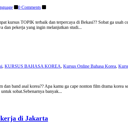
anguage
0 Comments
at kursus TOPIK terbaik dan terpercaya di Bekasi?? Sobat ga usah 
 dan pekerja yang ingin melanjutkan studi...
si
,
KURSUS BAHASA KOREA
,
Kursus Online Bahasa Korea
,
Kurs
 dan band asal korea?? Apa kamu ga cape nonton film drama korea setia
t untuk sobat.Sebenarnya banyak...
erja di Jakarta