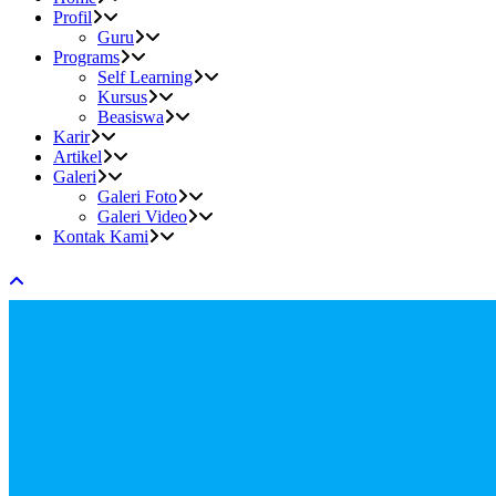
Profil
Guru
Programs
Self Learning
Kursus
Beasiswa
Karir
Artikel
Galeri
Galeri Foto
Galeri Video
Kontak Kami