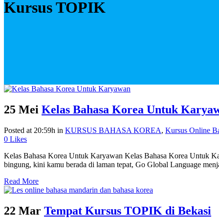
Kursus TOPIK
25 Mei
Kelas Bahasa Korea Untuk Karya
Posted at 20:59h
in
KURSUS BAHASA KOREA
,
Kursus Online B
0
Likes
Kelas Bahasa Korea Untuk Karyawan Kelas Bahasa Korea Untuk Kary
bingung, kini kamu berada di laman tepat, Go Global Language men
Read More
22 Mar
Tempat Kursus TOPIK di Bekasi