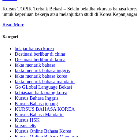
Kursus TOPIK Terbaik Bekasi – Selain pelatihan/kursus bahasa kore
untuk keperluan bekerja atau melanjutkan studi di Korea.Kepanjangan
Read More
Kategori
belajar bahasa korea
Destinasi berlibur di china
Destinasi berlibur di korea
fakta menarik bahasa
fakta menarik bahasa inggris
fakta menarik bahasa korea
fakta menarik bahasa mandarin
Go GLobal Language Bekasi
kebiasaan baik orang korea
Kursus Bahasa Inggris
Kursus Bahasa jepang
KURSUS BAHASA KOREA
Kursus Bahasa Mandarin
Kursus HSK
kursus ielts
Kursus Online Bahasa Korea
Kursus Online Bahasa Mandarin