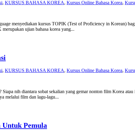
si
,
KURSUS BAHASA KOREA
,
Kursus Online Bahasa Korea
,
Kurs
ge menyediakan kursus TOPIK (Test of Proficiency in Korean) bagi si
K merupakan ujian bahasa korea yang...
si
si
,
KURSUS BAHASA KOREA
,
Kursus Online Bahasa Korea
,
Kurs
Siapa nih diantara sobat sekalian yang gemar nonton film Korea atau i
 melalui film dan lagu-lagu...
a Untuk Pemula