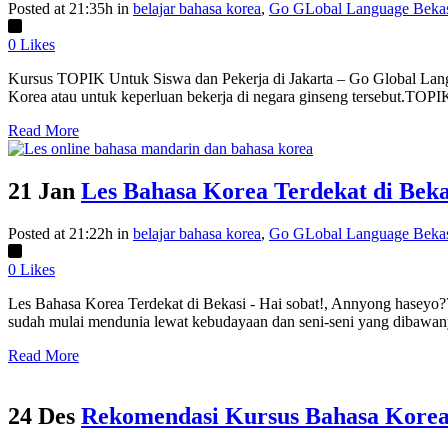
Posted at 21:35h
in
belajar bahasa korea
,
Go GLobal Language Beka
0
Likes
Kursus TOPIK Untuk Siswa dan Pekerja di Jakarta – Go Global Langua
Korea atau untuk keperluan bekerja di negara ginseng tersebut.TOPI
Read More
21 Jan
Les Bahasa Korea Terdekat di Beka
Posted at 21:22h
in
belajar bahasa korea
,
Go GLobal Language Beka
0
Likes
Les Bahasa Korea Terdekat di Bekasi - Hai sobat!, Annyong haseyo?? 
sudah mulai mendunia lewat kebudayaan dan seni-seni yang dibawanya
Read More
24 Des
Rekomendasi Kursus Bahasa Kore