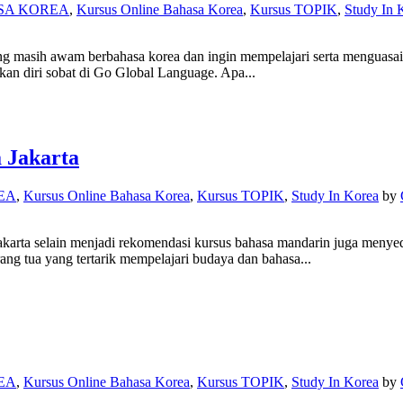
SA KOREA
,
Kursus Online Bahasa Korea
,
Kursus TOPIK
,
Study In 
masih awam berbahasa korea dan ingin mempelajari serta menguasai b
kan diri sobat di Go Global Language. Apa...
 Jakarta
EA
,
Kursus Online Bahasa Korea
,
Kursus TOPIK
,
Study In Korea
by
ta selain menjadi rekomendasi kursus bahasa mandarin juga menyediak
ang tua yang tertarik mempelajari budaya dan bahasa...
EA
,
Kursus Online Bahasa Korea
,
Kursus TOPIK
,
Study In Korea
by