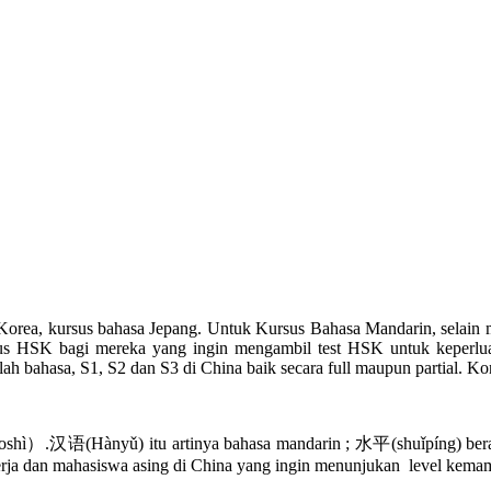
orea, kursus bahasa Jepang. Untuk Kursus Bahasa Mandarin, selain 
SK bagi mereka yang ingin mengambil test HSK untuk keperluan 
bahasa, S1, S2 dan S3 di China baik secara full maupun partial. Kont
语(Hànyǔ) itu artinya bahasa mandarin ; 水平(shuǐpíng) berarti l
kerja dan mahasiswa asing di China yang ingin menunjukan level ke