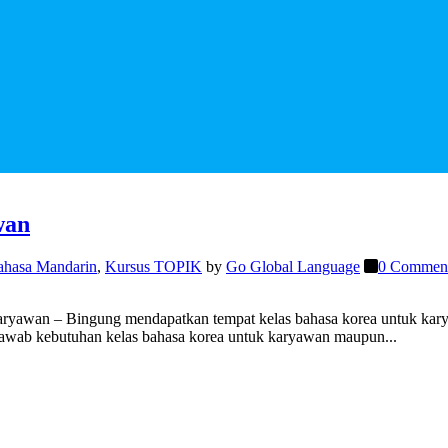
wan
ahasa Mandarin
,
Kursus TOPIK
by
Go Global Language
0 Commen
awan – Bingung mendapatkan tempat kelas bahasa korea untuk karyaw
jawab kebutuhan kelas bahasa korea untuk karyawan maupun...