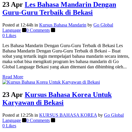
23 Apr
Les Bahasa Mandarin Dengan
Guru-Guru Terbaik di Bekasi
Posted at 12:44h
in
Kursus Bahasa Mandarin
by
Go Global
Language
0 Comments
0
Likes
Les Bahasa Mandarin Dengan Guru-Guru Terbaik di Bekasi Les
Bahasa Mandarin Dengan Guru-Guru Terbaik di Bekasi – Buat
sobat yang tertarik ingin mempelajari bahasa mandarin secara intens,
maka sobat bisa mengikuti program les bahasa mandarin di Go
Global Language Bekasi yang akan ditemani dan dibimbing oleh...
Read More
23 Apr
Kursus Bahasa Korea Untuk
Karyawan di Bekasi
Posted at 12:25h
in
KURSUS BAHASA KOREA
by
Go Global
Language
0 Comments
0
Likes