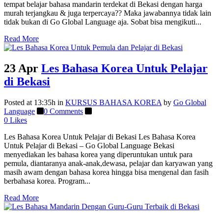
tempat belajar bahasa mandarin terdekat di Bekasi dengan harga
murah terjangkau & juga terpercaya?? Maka jawabannya tidak lain
tidak bukan di Go Global Language aja. Sobat bisa mengikuti...
Read More
23 Apr
Les Bahasa Korea Untuk Pelajar
di Bekasi
Posted at 13:35h
in
KURSUS BAHASA KOREA
by
Go Global
Language
0 Comments
0
Likes
Les Bahasa Korea Untuk Pelajar di Bekasi Les Bahasa Korea
Untuk Pelajar di Bekasi – Go Global Language Bekasi
menyediakan les bahasa korea yang diperuntukan untuk para
pemula, diantaranya anak-anak,dewasa, pelajar dan karyawan yang
masih awam dengan bahasa korea hingga bisa mengenal dan fasih
berbahasa korea. Program...
Read More