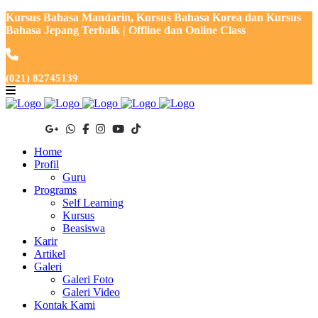
Kursus Bahasa Mandarin, Kursus Bahasa Korea dan Kursus
Bahasa Jepang Terbaik | Offline dan Online Class
(021) 82745139
Home
Profil
Guru
Programs
Self Learning
Kursus
Beasiswa
Karir
Artikel
Galeri
Galeri Foto
Galeri Video
Kontak Kami