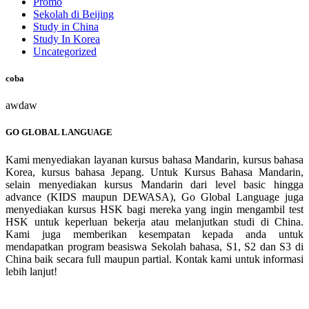
Promo
Sekolah di Beijing
Study in China
Study In Korea
Uncategorized
coba
awdaw
GO GLOBAL LANGUAGE
Kami menyediakan layanan kursus bahasa Mandarin, kursus bahasa
Korea, kursus bahasa Jepang. Untuk Kursus Bahasa Mandarin,
selain menyediakan kursus Mandarin dari level basic hingga
advance (KIDS maupun DEWASA), Go Global Language juga
menyediakan kursus HSK bagi mereka yang ingin mengambil test
HSK untuk keperluan bekerja atau melanjutkan studi di China.
Kami juga memberikan kesempatan kepada anda untuk
mendapatkan program beasiswa Sekolah bahasa, S1, S2 dan S3 di
China baik secara full maupun partial. Kontak kami untuk informasi
lebih lanjut!