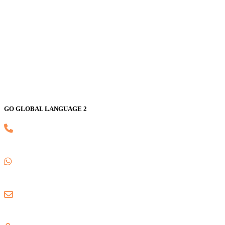
Bekasi 17147
GO GLOBAL LANGUAGE 2
(021) 82593170
0857 1780 5988
gogloballanguage@gmail.com