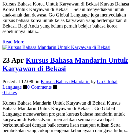
Kursus Bahasa Korea Untuk Karyawan di Bekasi Kursus Bahasa
Korea Untuk Karyawan di Bekasi – Selain menyediakan untuk
anak-anak dan dewasa, Go Global Language juga menyediakan
kursus bahasa korea untuk kelas karyawan yang bertempatkan di
Bekasi. Bagi Anda yang belum pernah belajar bahasa korea
sebelumnya atau...
Read More
23 Apr
Kursus Bahasa Mandarin Untuk
Karyawan di Bekasi
Posted at 12:08h
in
Kursus Bahasa Mandarin
by
Go Global
Language
0 Comments
0
Likes
Kursus Bahasa Mandarin Untuk Karyawan di Bekasi Kursus
Bahasa Mandarin Untuk Karyawan di Bekasi - Go Global
Language menawarkan program kursus bahasa mandarin untuk
karyawan di Bekasi.Kami memastikan semua siswa dapat
berkomunikasi dengan baik secara lisan maupun tulisan.Serta
pembekalan yang cukup mengenai kebudayaan dan gaya hidup...