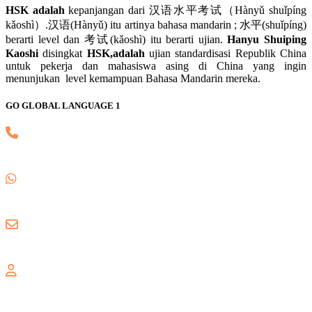
HSK adalah
kepanjangan dari 汉语水平考试（Hànyǔ shuǐpíng
kǎoshì）.汉语(Hànyǔ) itu artinya bahasa mandarin ; 水平(shuǐpíng)
berarti level dan 考试(kǎoshì) itu berarti ujian.
Hanyu Shuiping
Kaoshi
disingkat
HSK,adalah
ujian standardisasi Republik China
untuk pekerja dan mahasiswa asing di China yang ingin
menunjukan level kemampuan Bahasa Mandarin mereka.
GO GLOBAL LANGUAGE 1
(021) 82745139
0857 8018 1806
gogloballanguage@gmail.com
GALAXY
Jl. Nusa Indah Blok U No. 52, Jaka Setia, Bekasi Selatan, Kota