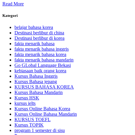
Read More
Kategori
belajar bahasa korea
Destinasi berlibur di china
Destinasi berlibur di korea
fakta menarik bahasa
fakta menarik bahasa inggris
fakta menarik bahasa korea
fakta menarik bahasa mandarin
Go GLobal Language Bekasi
kebiasaan baik orang korea
Kursus Bahasa Inggris
Kursus Bahasa jepang
KURSUS BAHASA KOREA
Kursus Bahasa Mandarin
Kursus HSK
kursus ielts
Kursus Online Bahasa Korea
Kursus Online Bahasa Mandarin
KURSUS TOEFL
Kursus TOPIK
program 1 semester di sisu