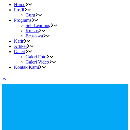
Home
Profil
Guru
Programs
Self Learning
Kursus
Beasiswa
Karir
Artikel
Galeri
Galeri Foto
Galeri Video
Kontak Kami