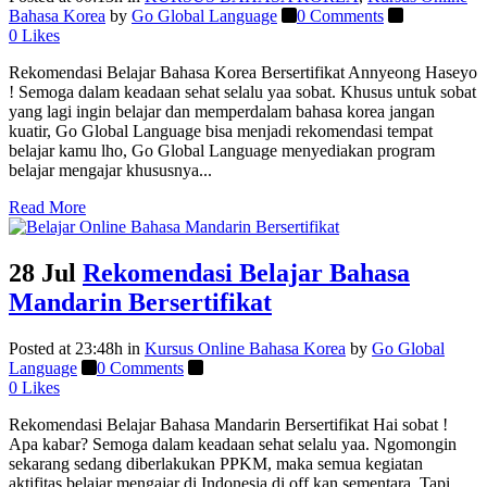
Bahasa Korea
by
Go Global Language
0 Comments
0
Likes
Rekomendasi Belajar Bahasa Korea Bersertifikat Annyeong Haseyo
! Semoga dalam keadaan sehat selalu yaa sobat. Khusus untuk sobat
yang lagi ingin belajar dan memperdalam bahasa korea jangan
kuatir, Go Global Language bisa menjadi rekomendasi tempat
belajar kamu lho, Go Global Language menyediakan program
belajar mengajar khususnya...
Read More
28 Jul
Rekomendasi Belajar Bahasa
Mandarin Bersertifikat
Posted at 23:48h
in
Kursus Online Bahasa Korea
by
Go Global
Language
0 Comments
0
Likes
Rekomendasi Belajar Bahasa Mandarin Bersertifikat Hai sobat !
Apa kabar? Semoga dalam keadaan sehat selalu yaa. Ngomongin
sekarang sedang diberlakukan PPKM, maka semua kegiatan
aktifitas belajar mengajar di Indonesia di off kan sementara. Tapi