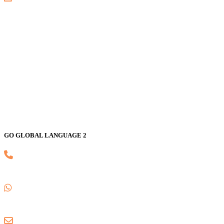
GALAXY
Jl. Nusa Indah Blok U No. 52, Jaka Setia, Bekasi Selatan, Kota
Bekasi 17147
GO GLOBAL LANGUAGE 2
(021) 82593170
0857 1780 5988