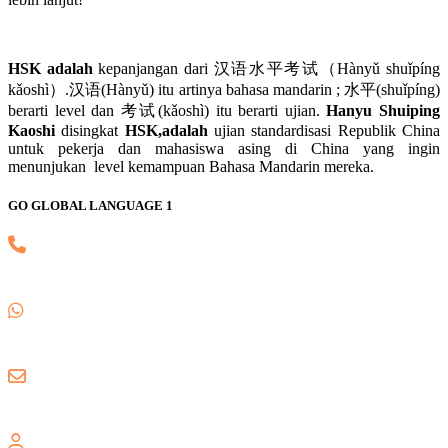
HSK adalah
kepanjangan dari 汉语水平考试（Hànyǔ shuǐpíng
kǎoshì）.汉语(Hànyǔ) itu artinya bahasa mandarin ; 水平(shuǐpíng)
berarti level dan 考试(kǎoshì) itu berarti ujian.
Hanyu Shuiping
Kaoshi
disingkat
HSK,adalah
ujian standardisasi Republik China
untuk pekerja dan mahasiswa asing di China yang ingin
menunjukan level kemampuan Bahasa Mandarin mereka.
GO GLOBAL LANGUAGE 1
(021) 82745139
0857 8018 1806
gogloballanguage@gmail.com