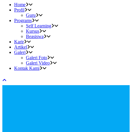
Home
Profil
Guru
Programs
Self Learning
Kursus
Beasiswa
Karir
Artikel
Galeri
Galeri Foto
Galeri Video
Kontak Kami