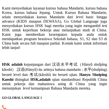
Kami menyediakan layanan kursus bahasa Mandarin, kursus bahasa
Korea, kursus bahasa Jepang. Untuk Kursus Bahasa Mandarin,
selain menyediakan kursus Mandarin dari level basic hingga
advance (KIDS maupun DEWASA), Go Global Language juga
menyediakan kursus HSK bagi mereka yang ingin mengambil test
HSK untuk keperluan bekerja atau melanjutkan studi di China.
Kami juga memberikan kesempatan kepada anda untuk
mendapatkan program beasiswa Sekolah bahasa, S1, S2 dan S3 di
China baik secara full maupun partial. Kontak kami untuk informasi
lebih lanjut!
HSK adalah
kepanjangan dari 汉语水平考试（Hànyǔ shuǐpíng
kǎoshì）.汉语(Hànyǔ) itu artinya bahasa mandarin ; 水平(shuǐpíng)
berarti level dan 考试(kǎoshì) itu berarti ujian.
Hanyu Shuiping
Kaoshi
disingkat
HSK,adalah
ujian standardisasi Republik China
untuk pekerja dan mahasiswa asing di China yang ingin
menunjukan level kemampuan Bahasa Mandarin mereka.
GO GLOBAL LANGUAGE 1