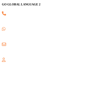
GO GLOBAL LANGUAGE 2
(021) 82593170
0857 1780 5988
gogloballanguage@gmail.com
GRAND WISATA
Jl. Celebration Boulevard Ruko Grand Wisata AA3 No. 16,
Lambangsari, Tambun Selatan, Bekasi, 17510