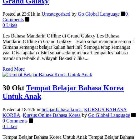
Grand Galaxy
Posted at 23:01h
in
Uncategorized
by
Go Global Language
0
Comments
0
Likes
Les Bahasa Mandarin Offline di Grand Galaxy Les Bahasa
Mandarin Offline di Grand Galaxy – Halo sobat mandarin semua !
Gimana semangat belajar kalian hari ini? Semoga tetap semangat
yaa. Oiya apakah disini sobat sedang mencari tempat les bahasa
mandarin terbaik di wilayah Bekasi ? Jika...
Read More
30 Okt
Tempat Belajar Bahasa Korea
Untuk Anak
Posted at 18:52h
in
belajar bahasa korea
,
KURSUS BAHASA
KOREA
,
Kursus Online Bahasa Korea
by
Go Global Language
0 Comments
0
Likes
Tempat Belajar Bahasa Korea Untuk Anak Tempat Belajar Bahasa