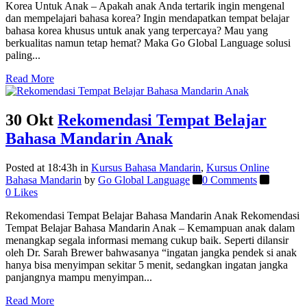
Korea Untuk Anak – Apakah anak Anda tertarik ingin mengenal
dan mempelajari bahasa korea? Ingin mendapatkan tempat belajar
bahasa korea khusus untuk anak yang terpercaya? Mau yang
berkualitas namun tetap hemat? Maka Go Global Language solusi
paling...
Read More
30 Okt
Rekomendasi Tempat Belajar
Bahasa Mandarin Anak
Posted at 18:43h
in
Kursus Bahasa Mandarin
,
Kursus Online
Bahasa Mandarin
by
Go Global Language
0 Comments
0
Likes
Rekomendasi Tempat Belajar Bahasa Mandarin Anak Rekomendasi
Tempat Belajar Bahasa Mandarin Anak – Kemampuan anak dalam
menangkap segala informasi memang cukup baik. Seperti dilansir
oleh Dr. Sarah Brewer bahwasanya “ingatan jangka pendek si anak
hanya bisa menyimpan sekitar 5 menit, sedangkan ingatan jangka
panjangnya mampu menyimpan...
Read More