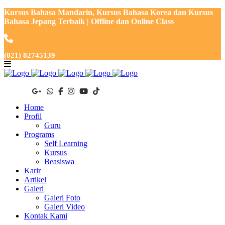
Kursus Bahasa Mandarin, Kursus Bahasa Korea dan Kursus
Bahasa Jepang Terbaik | Offline dan Online Class
(021) 82745139
Home
Profil
Guru
Programs
Self Learning
Kursus
Beasiswa
Karir
Artikel
Galeri
Galeri Foto
Galeri Video
Kontak Kami