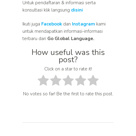
Untuk pendaftaran & informasi serta
konsultasi klik langsung
disini
Ikuti juga
Facebook
dan
Instagram
kami
untuk mendapatkan informasi-informasi
terbaru dari
Go Global Language.
How useful was this
post?
Click on a star to rate it!
No votes so far! Be the first to rate this post.