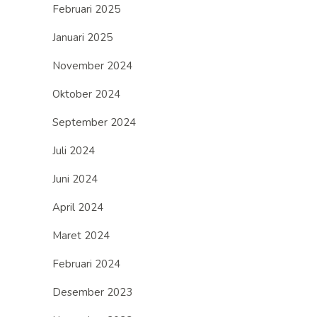
Februari 2025
Januari 2025
November 2024
Oktober 2024
September 2024
Juli 2024
Juni 2024
April 2024
Maret 2024
Februari 2024
Desember 2023