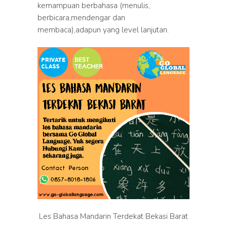
kemampuan berbahasa (menulis,
berbicara,mendengar dan
membaca),adapun yang level lanjutan.
Les Bahasa Mandarin Terdekat Bekasi Barat