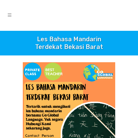
Les Bahasa Mandarin
Terdekat Bekasi Barat