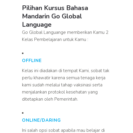
Pilihan Kursus Bahasa
Mandarin Go Global
Language
Go Global Languange memberikan Kamu 2
Kelas Pembelajaran untuk Kamu :
OFFLINE
Kelas ini diadakan di tempat Kami, sobat tak
perlu khawatir karena semua tenaga kerja
kami sudah melalui tahap vaksinasi serta
menjalankan protokol kesehatan yang
ditetapkan oleh Pemerintah.
ONLINE/DARING
Ini salah opsi sobat apabila mau belajar di