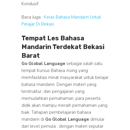
Kondusif.
Baca Juga :
Kelas Bahasa Mandarin Untuk
Pelajar Di Bekasi
Tempat Les Bahasa
Mandarin Terdekat Bekasi
Barat
Go Global Language
sebagai salah satu
tempat Kursus Bahasa Asing yang
memfasilitasi minat masyarakat untuk belajar
bahasa mandarin. Dengan materi yang
terstruktur, dan pengajaran yang
memudahkan pemahaman, para peserta
didik akan mampu meraih pemahaman yang
baik. Tahapan pembelajaran bahasa
mandarin di
Go Global Language
dimulai
dari level pemula , dengan materi seputar