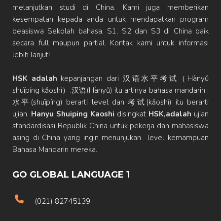
melanjutkan studi di China. Kami juga memberikan
kesempatan kepada anda untuk mendapatkan program
beasiswa Sekolah bahasa, S1, S2 dan S3 di China baik
secara full maupun partial. Kontak kami untuk informasi
lebih lanjut!
HSK adalah
kepanjangan dari 汉语水平考试（Hànyǔ
shuǐpíng kǎoshì）.汉语(Hànyǔ) itu artinya bahasa mandarin ;
水平(shuǐpíng) berarti level dan 考试(kǎoshì) itu berarti
ujian.
Hanyu Shuiping Kaoshi
disingkat
HSK,adalah
ujian
standardisasi Republik China untuk pekerja dan mahasiswa
asing di China yang ingin menunjukan level kemampuan
Bahasa Mandarin mereka.
GO GLOBAL LANGUAGE 1
(021) 82745139