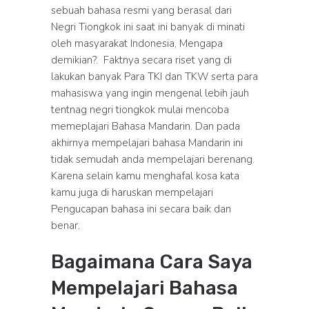
sebuah bahasa resmi yang berasal dari
Negri Tiongkok ini saat ini banyak di minati
oleh masyarakat Indonesia, Mengapa
demikian?. Faktnya secara riset yang di
lakukan banyak Para TKI dan TKW serta para
mahasiswa yang ingin mengenal lebih jauh
tentnag negri tiongkok mulai mencoba
memeplajari Bahasa Mandarin. Dan pada
akhirnya mempelajari bahasa Mandarin ini
tidak semudah anda mempelajari berenang.
Karena selain kamu menghafal kosa kata
kamu juga di haruskan mempelajari
Pengucapan bahasa ini secara baik dan
benar.
Bagaimana Cara Saya
Mempelajari Bahasa