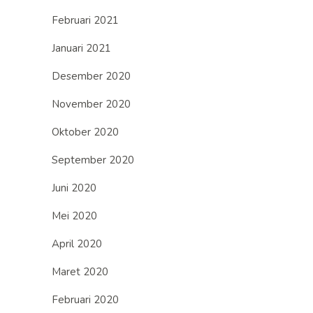
Februari 2021
Januari 2021
Desember 2020
November 2020
Oktober 2020
September 2020
Juni 2020
Mei 2020
April 2020
Maret 2020
Februari 2020