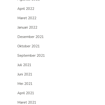
April 2022
Maret 2022
Januari 2022
Desember 2021
Oktober 2021
September 2021
Juli 2021
Juni 2021
Mei 2021
April 2021
Maret 2021