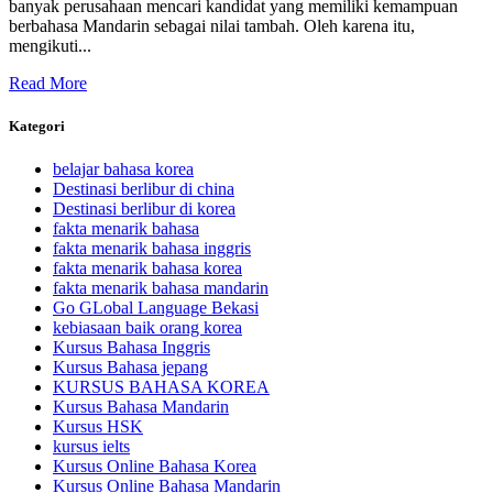
banyak perusahaan mencari kandidat yang memiliki kemampuan
berbahasa Mandarin sebagai nilai tambah. Oleh karena itu,
mengikuti...
Read More
Kategori
belajar bahasa korea
Destinasi berlibur di china
Destinasi berlibur di korea
fakta menarik bahasa
fakta menarik bahasa inggris
fakta menarik bahasa korea
fakta menarik bahasa mandarin
Go GLobal Language Bekasi
kebiasaan baik orang korea
Kursus Bahasa Inggris
Kursus Bahasa jepang
KURSUS BAHASA KOREA
Kursus Bahasa Mandarin
Kursus HSK
kursus ielts
Kursus Online Bahasa Korea
Kursus Online Bahasa Mandarin