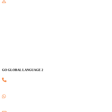
GALAXY
Jl. Nusa Indah Blok U No. 52, Jaka Setia, Bekasi Selatan, Kota
Bekasi 17147
GO GLOBAL LANGUAGE 2
(021) 82593170
0857 1780 5988