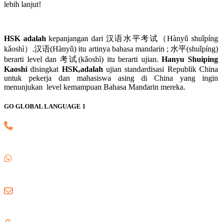
lebih lanjut!
HSK adalah
kepanjangan dari 汉语水平考试（Hànyǔ shuǐpíng
kǎoshì）.汉语(Hànyǔ) itu artinya bahasa mandarin ; 水平(shuǐpíng)
berarti level dan 考试(kǎoshì) itu berarti ujian.
Hanyu Shuiping
Kaoshi
disingkat
HSK,adalah
ujian standardisasi Republik China
untuk pekerja dan mahasiswa asing di China yang ingin
menunjukan level kemampuan Bahasa Mandarin mereka.
GO GLOBAL LANGUAGE 1
(021) 82745139
0857 8018 1806
gogloballanguage@gmail.com