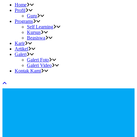
Home
Profil
Guru
Programs
Self Learning
Kursus
Beasiswa
Karir
Artikel
Galeri
Galeri Foto
Galeri Video
Kontak Kami