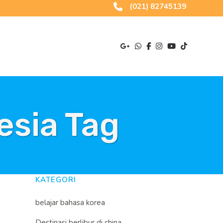
(021) 82745139
esia Tag
KATEGORI
belajar bahasa korea
Destinasi berlibur di china