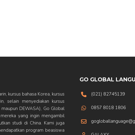
GO GLOBAL LANGU
in, kursus bahasa Korea, kursus
(021) 82745139
n, selain menyediakan kursus
0857 8018 1806
IDS maupun DEWASA), Go Global
 mereka yang ingin mengambil
gogloballanguage@g
tkan studi di China. Kami juga
endapatkan program beasiswa
GALAXY