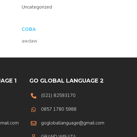
Uncategorized
COBA
awdaw
AGE 1
GO GLOBAL LANGUAGE 2
(021) 82593170
0857 1780 5988
mail.com
gogloballanguage@gmail.com
GRAND WISATA