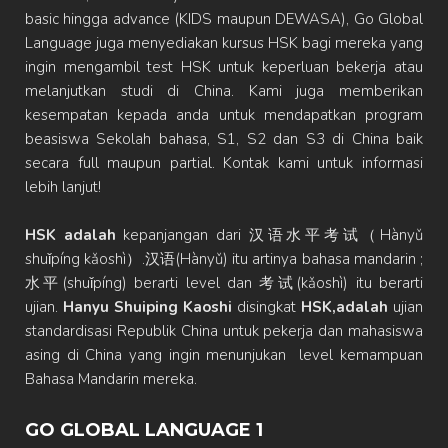
basic hingga advance (KIDS maupun DEWASA), Go Global
Language juga menyediakan kursus HSK bagi mereka yang
ingin mengambil test HSK untuk keperluan bekerja atau
melanjutkan studi di China. Kami juga memberikan
kesempatan kepada anda untuk mendapatkan program
beasiswa Sekolah bahasa, S1, S2 dan S3 di China baik
secara full maupun partial. Kontak kami untuk informasi
lebih lanjut!
HSK adalah
kepanjangan dari 汉语水平考试（Hànyǔ
shuǐpíng kǎoshì）.汉语(Hànyǔ) itu artinya bahasa mandarin ;
水平(shuǐpíng) berarti level dan 考试(kǎoshì) itu berarti
ujian.
Hanyu Shuiping Kaoshi
disingkat
HSK,adalah
ujian
standardisasi Republik China untuk pekerja dan mahasiswa
asing di China yang ingin menunjukan level kemampuan
Bahasa Mandarin mereka.
GO GLOBAL LANGUAGE 1