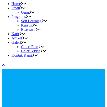
Home
Profil
Guru
Programs
Self Learning
Kursus
Beasiswa
Karir
Artikel
Galeri
Galeri Foto
Galeri Video
Kontak Kami