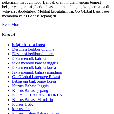
pekerjaan, maupun hobi. Banyak orang mulai mencari tempat
belajar yang praktis, berkualitas, dan mudah dijangkau, terutama di
wilayah Jabodetabek. Melihat kebutuhan ini, Go Global Language
membuka kelas Bahasa Jepang di...
Read More
Kategori
belajar bahasa korea
Destinasi berlibur di china
Destinasi berlibur di korea
fakta menarik bahasa
fakta menarik bahasa inggris
fakta menarik bahasa korea
fakta menarik bahasa mandarin
Go GLobal Language Bekasi
kebiasaan baik orang korea
Kursus Bahasa Inggris
Kursus Bahasa jepang
KURSUS BAHASA KOREA
Kursus Bahasa Mandarin
Kursus HSK
kursus ielts
Kursus Online Bahasa Korea