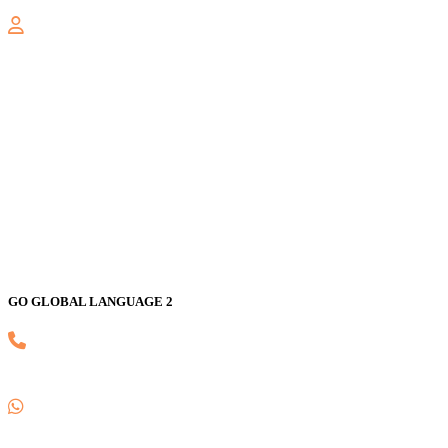
GALAXY
Jl. Nusa Indah Blok U No. 52, Jaka Setia, Bekasi Selatan, Kota
Bekasi 17147
GO GLOBAL LANGUAGE 2
(021) 82593170
0857 1780 5988