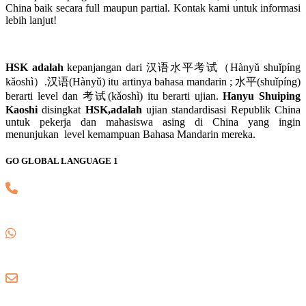
China baik secara full maupun partial. Kontak kami untuk informasi
lebih lanjut!
HSK adalah
kepanjangan dari 汉语水平考试（Hànyǔ shuǐpíng
kǎoshì）.汉语(Hànyǔ) itu artinya bahasa mandarin ; 水平(shuǐpíng)
berarti level dan 考试(kǎoshì) itu berarti ujian.
Hanyu Shuiping
Kaoshi
disingkat
HSK,adalah
ujian standardisasi Republik China
untuk pekerja dan mahasiswa asing di China yang ingin
menunjukan level kemampuan Bahasa Mandarin mereka.
GO GLOBAL LANGUAGE 1
(021) 82745139
0857 8018 1806
gogloballanguage@gmail.com