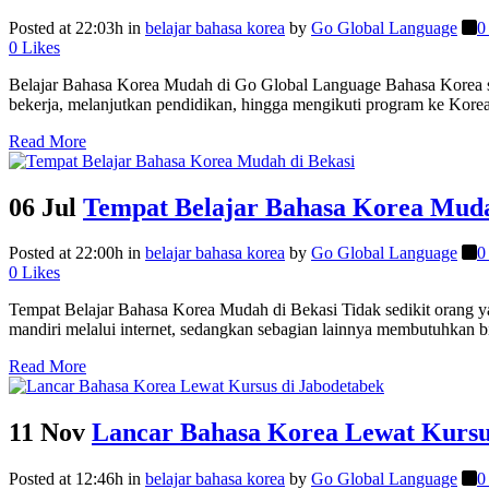
Posted at 22:03h
in
belajar bahasa korea
by
Go Global Language
0
0
Likes
Belajar Bahasa Korea Mudah di Go Global Language Bahasa Korea se
bekerja, melanjutkan pendidikan, hingga mengikuti program ke Korea 
Read More
06 Jul
Tempat Belajar Bahasa Korea Muda
Posted at 22:00h
in
belajar bahasa korea
by
Go Global Language
0
0
Likes
Tempat Belajar Bahasa Korea Mudah di Bekasi Tidak sedikit orang yan
mandiri melalui internet, sedangkan sebagian lainnya membutuhkan bim
Read More
11 Nov
Lancar Bahasa Korea Lewat Kursu
Posted at 12:46h
in
belajar bahasa korea
by
Go Global Language
0