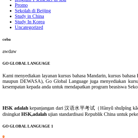
Promo
Sekolah di Beijing
Study in China
Study In Korea
Uncategorized
coba
awdaw
GO GLOBAL LANGUAGE
Kami menyediakan layanan kursus bahasa Mandarin, kursus bahasa K
maupun DEWASA), Go Global Language juga menyediakan kursus H
kesempatan kepada anda untuk mendapatkan program beasiswa Sekolah 
HSK adalah
kepanjangan dari 汉语水平考试（Hànyǔ shuǐpíng kǎoshì）.汉
disingkat
HSK,adalah
ujian standardisasi Republik China untuk pe
GO GLOBAL LANGUAGE 1