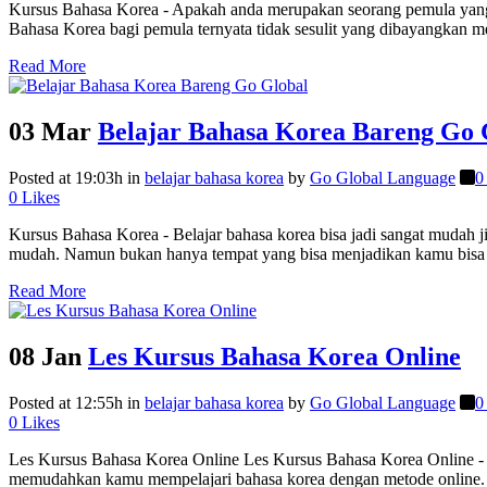
Kursus Bahasa Korea - Apakah anda merupakan seorang pemula yang m
Bahasa Korea bagi pemula ternyata tidak sesulit yang dibayangkan m
Read More
03 Mar
Belajar Bahasa Korea Bareng Go 
Posted at 19:03h
in
belajar bahasa korea
by
Go Global Language
0
0
Likes
Kursus Bahasa Korea - Belajar bahasa korea bisa jadi sangat mudah 
mudah. Namun bukan hanya tempat yang bisa menjadikan kamu bisa 
Read More
08 Jan
Les Kursus Bahasa Korea Online
Posted at 12:55h
in
belajar bahasa korea
by
Go Global Language
0
0
Likes
Les Kursus Bahasa Korea Online Les Kursus Bahasa Korea Online - U
memudahkan kamu mempelajari bahasa korea dengan metode online. 