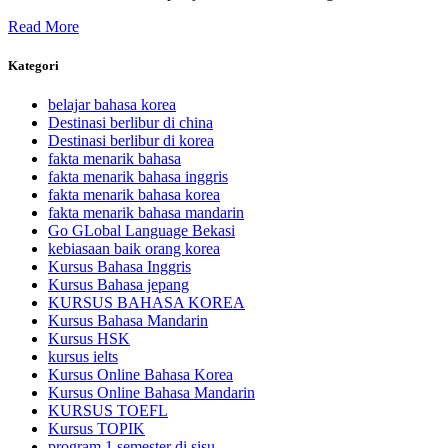
Read More
Kategori
belajar bahasa korea
Destinasi berlibur di china
Destinasi berlibur di korea
fakta menarik bahasa
fakta menarik bahasa inggris
fakta menarik bahasa korea
fakta menarik bahasa mandarin
Go GLobal Language Bekasi
kebiasaan baik orang korea
Kursus Bahasa Inggris
Kursus Bahasa jepang
KURSUS BAHASA KOREA
Kursus Bahasa Mandarin
Kursus HSK
kursus ielts
Kursus Online Bahasa Korea
Kursus Online Bahasa Mandarin
KURSUS TOEFL
Kursus TOPIK
program 1 semester di sisu