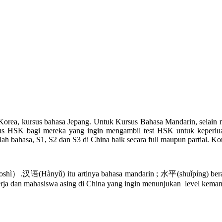
orea, kursus bahasa Jepang. Untuk Kursus Bahasa Mandarin, selain 
SK bagi mereka yang ingin mengambil test HSK untuk keperluan 
bahasa, S1, S2 dan S3 di China baik secara full maupun partial. Kont
语(Hànyǔ) itu artinya bahasa mandarin ; 水平(shuǐpíng) berarti l
kerja dan mahasiswa asing di China yang ingin menunjukan level ke