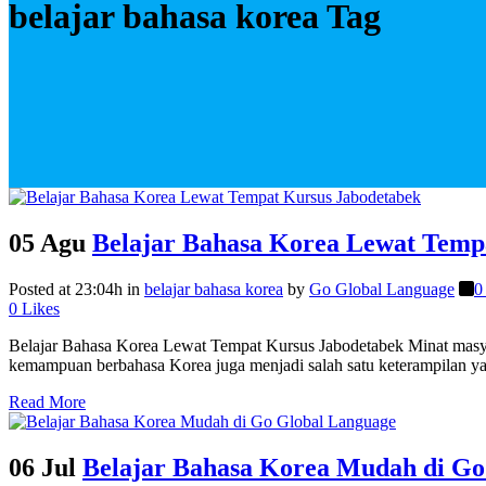
belajar bahasa korea Tag
05 Agu
Belajar Bahasa Korea Lewat Temp
Posted at 23:04h
in
belajar bahasa korea
by
Go Global Language
0
0
Likes
Belajar Bahasa Korea Lewat Tempat Kursus Jabodetabek Minat masyar
kemampuan berbahasa Korea juga menjadi salah satu keterampilan yan
Read More
06 Jul
Belajar Bahasa Korea Mudah di Go