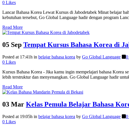
0
Likes
Lancar Bahasa Korea Lewat Kursus di Jabodetabek Minat belajar bah
kebutuhan tersebut, Go Global Language hadir dengan program Lanc
Read More
05 Sep
Tempat Kursus Bahasa Korea di J
Posted at 17:41h
in
belajar bahasa korea
by
Go Global Language
0
0
Likes
Kursus Bahasa Korea - Jika kamu ingin mempelajari bahasa Korea se
lebih terstruktur dan menyenangkan. Go Global Language hadir unt
Read More
03 Mar
Kelas Pemula Belajar Bahasa Kor
Posted at 19:05h
in
belajar bahasa korea
by
Go Global Language
0
0
Likes