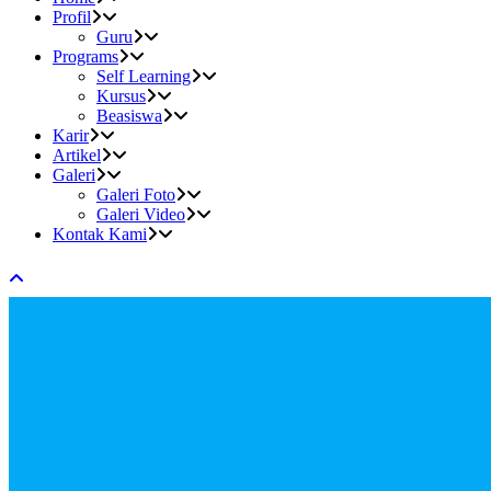
Profil
Guru
Programs
Self Learning
Kursus
Beasiswa
Karir
Artikel
Galeri
Galeri Foto
Galeri Video
Kontak Kami