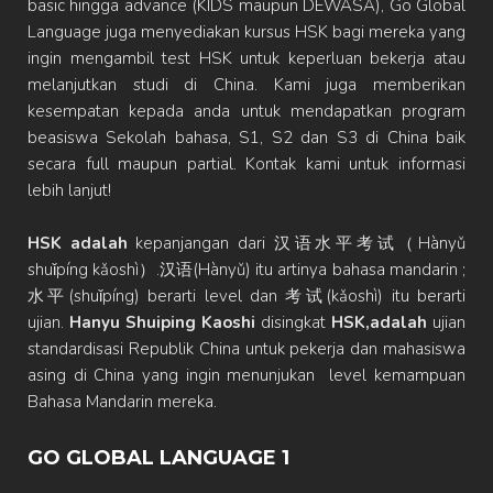
basic hingga advance (KIDS maupun DEWASA), Go Global
Language juga menyediakan kursus HSK bagi mereka yang
ingin mengambil test HSK untuk keperluan bekerja atau
melanjutkan studi di China. Kami juga memberikan
kesempatan kepada anda untuk mendapatkan program
beasiswa Sekolah bahasa, S1, S2 dan S3 di China baik
secara full maupun partial. Kontak kami untuk informasi
lebih lanjut!
HSK adalah
kepanjangan dari 汉语水平考试（Hànyǔ
shuǐpíng kǎoshì）.汉语(Hànyǔ) itu artinya bahasa mandarin ;
水平(shuǐpíng) berarti level dan 考试(kǎoshì) itu berarti
ujian.
Hanyu Shuiping Kaoshi
disingkat
HSK,adalah
ujian
standardisasi Republik China untuk pekerja dan mahasiswa
asing di China yang ingin menunjukan level kemampuan
Bahasa Mandarin mereka.
GO GLOBAL LANGUAGE 1