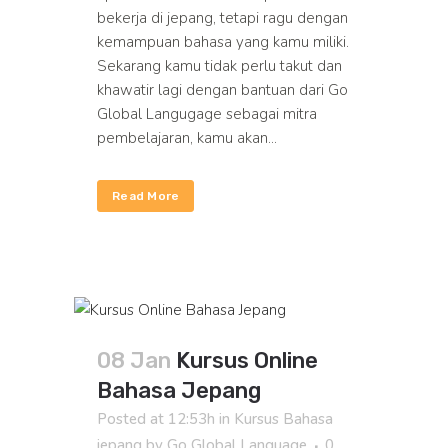
bekerja di jepang, tetapi ragu dengan
kemampuan bahasa yang kamu miliki.
Sekarang kamu tidak perlu takut dan
khawatir lagi dengan bantuan dari Go
Global Langugage sebagai mitra
pembelajaran, kamu akan...
Read More
08 Jan
Kursus Online
Bahasa Jepang
Posted at 12:53h
in
Kursus Bahasa
jepang
by
Go Global Language
0