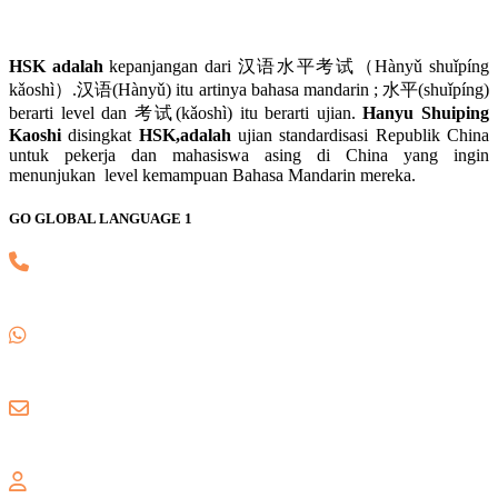
HSK adalah
kepanjangan dari 汉语水平考试（Hànyǔ shuǐpíng
kǎoshì）.汉语(Hànyǔ) itu artinya bahasa mandarin ; 水平(shuǐpíng)
berarti level dan 考试(kǎoshì) itu berarti ujian.
Hanyu Shuiping
Kaoshi
disingkat
HSK,adalah
ujian standardisasi Republik China
untuk pekerja dan mahasiswa asing di China yang ingin
menunjukan level kemampuan Bahasa Mandarin mereka.
GO GLOBAL LANGUAGE 1
(021) 82745139
0857 8018 1806
gogloballanguage@gmail.com