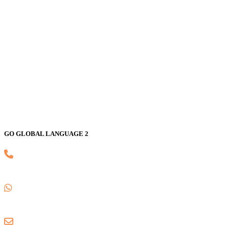
GALAXY
Jl. Nusa Indah Blok U No. 52, Jaka Setia, Bekasi Selatan, Kota
Bekasi 17147
GO GLOBAL LANGUAGE 2
(021) 82593170
0857 1780 5988