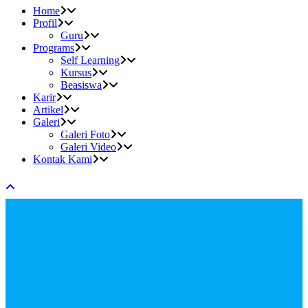
Home
Profil
Guru
Programs
Self Learning
Kursus
Beasiswa
Karir
Artikel
Galeri
Galeri Foto
Galeri Video
Kontak Kami