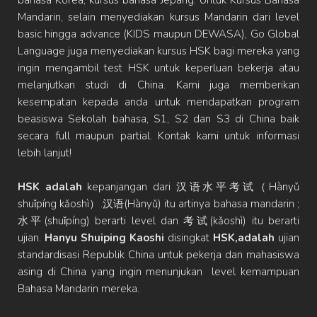
Mandarin, selain menyediakan kursus Mandarin dari level
basic hingga advance (KIDS maupun DEWASA), Go Global
Language juga menyediakan kursus HSK bagi mereka yang
ingin mengambil test HSK untuk keperluan bekerja atau
melanjutkan studi di China. Kami juga memberikan
kesempatan kepada anda untuk mendapatkan program
beasiswa Sekolah bahasa, S1, S2 dan S3 di China baik
secara full maupun partial. Kontak kami untuk informasi
lebih lanjut!
HSK adalah
kepanjangan dari 汉语水平考试（Hànyǔ
shuǐpíng kǎoshì）.汉语(Hànyǔ) itu artinya bahasa mandarin ;
水平(shuǐpíng) berarti level dan 考试(kǎoshì) itu berarti
ujian.
Hanyu Shuiping Kaoshi
disingkat
HSK,adalah
ujian
standardisasi Republik China untuk pekerja dan mahasiswa
asing di China yang ingin menunjukan level kemampuan
Bahasa Mandarin mereka.