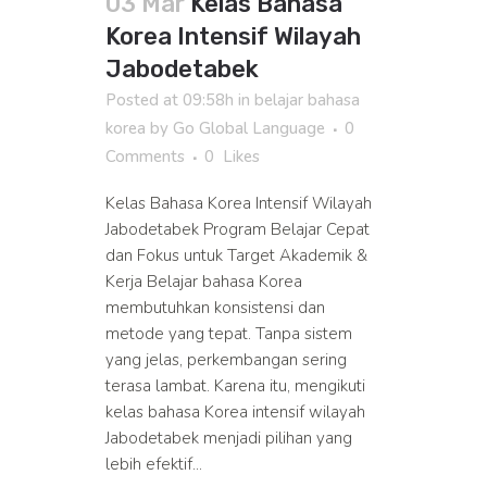
03 Mar
Kelas Bahasa
Korea Intensif Wilayah
Jabodetabek
Posted at 09:58h
in
belajar bahasa
korea
by
Go Global Language
0
Comments
0
Likes
Kelas Bahasa Korea Intensif Wilayah
Jabodetabek Program Belajar Cepat
dan Fokus untuk Target Akademik &
Kerja Belajar bahasa Korea
membutuhkan konsistensi dan
metode yang tepat. Tanpa sistem
yang jelas, perkembangan sering
terasa lambat. Karena itu, mengikuti
kelas bahasa Korea intensif wilayah
Jabodetabek menjadi pilihan yang
lebih efektif...