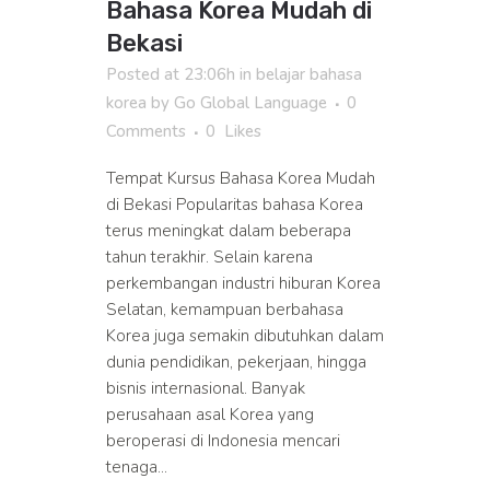
Bahasa Korea Mudah di
Bekasi
Posted at 23:06h
in
belajar bahasa
korea
by
Go Global Language
0
Comments
0
Likes
Tempat Kursus Bahasa Korea Mudah
di Bekasi Popularitas bahasa Korea
terus meningkat dalam beberapa
tahun terakhir. Selain karena
perkembangan industri hiburan Korea
Selatan, kemampuan berbahasa
Korea juga semakin dibutuhkan dalam
dunia pendidikan, pekerjaan, hingga
bisnis internasional. Banyak
perusahaan asal Korea yang
beroperasi di Indonesia mencari
tenaga...