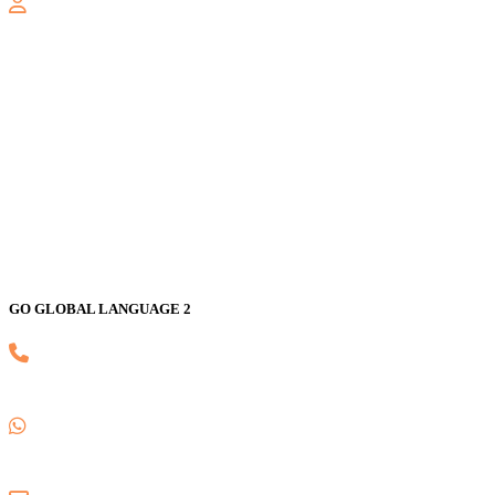
GALAXY
Jl. Nusa Indah Blok U No. 52, Jaka Setia, Bekasi Selatan, Kota
Bekasi 17147
GO GLOBAL LANGUAGE 2
(021) 82593170
0857 1780 5988