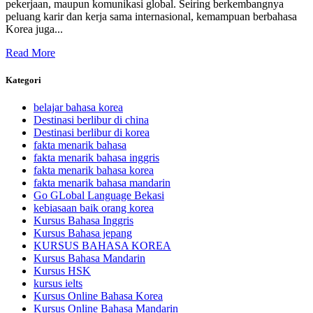
pekerjaan, maupun komunikasi global. Seiring berkembangnya
peluang karir dan kerja sama internasional, kemampuan berbahasa
Korea juga...
Read More
Kategori
belajar bahasa korea
Destinasi berlibur di china
Destinasi berlibur di korea
fakta menarik bahasa
fakta menarik bahasa inggris
fakta menarik bahasa korea
fakta menarik bahasa mandarin
Go GLobal Language Bekasi
kebiasaan baik orang korea
Kursus Bahasa Inggris
Kursus Bahasa jepang
KURSUS BAHASA KOREA
Kursus Bahasa Mandarin
Kursus HSK
kursus ielts
Kursus Online Bahasa Korea
Kursus Online Bahasa Mandarin