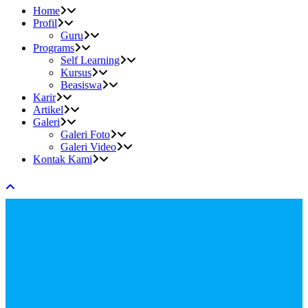
Home
Profil
Guru
Programs
Self Learning
Kursus
Beasiswa
Karir
Artikel
Galeri
Galeri Foto
Galeri Video
Kontak Kami