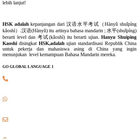
lebih lanjut!
HSK adalah
kepanjangan dari 汉语水平考试（Hànyǔ shuǐpíng
kǎoshì）.汉语(Hànyǔ) itu artinya bahasa mandarin ; 水平(shuǐpíng)
berarti level dan 考试(kǎoshì) itu berarti ujian.
Hanyu Shuiping
Kaoshi
disingkat
HSK,adalah
ujian standardisasi Republik China
untuk pekerja dan mahasiswa asing di China yang ingin
menunjukan level kemampuan Bahasa Mandarin mereka.
GO GLOBAL LANGUAGE 1
(021) 82745139
0857 8018 1806
gogloballanguage@gmail.com