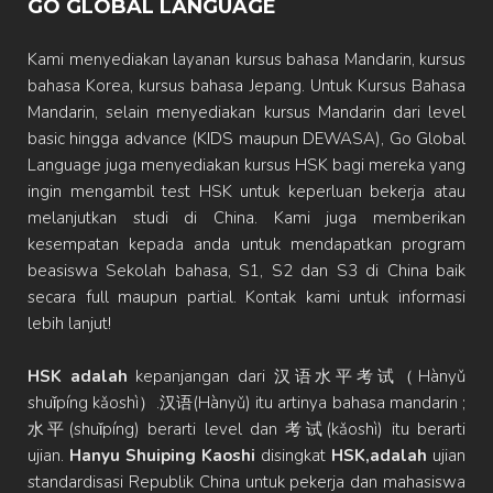
GO GLOBAL LANGUAGE
Kami menyediakan layanan kursus bahasa Mandarin, kursus
bahasa Korea, kursus bahasa Jepang. Untuk Kursus Bahasa
Mandarin, selain menyediakan kursus Mandarin dari level
basic hingga advance (KIDS maupun DEWASA), Go Global
Language juga menyediakan kursus HSK bagi mereka yang
ingin mengambil test HSK untuk keperluan bekerja atau
melanjutkan studi di China. Kami juga memberikan
kesempatan kepada anda untuk mendapatkan program
beasiswa Sekolah bahasa, S1, S2 dan S3 di China baik
secara full maupun partial. Kontak kami untuk informasi
lebih lanjut!
HSK adalah
kepanjangan dari 汉语水平考试（Hànyǔ
shuǐpíng kǎoshì）.汉语(Hànyǔ) itu artinya bahasa mandarin ;
水平(shuǐpíng) berarti level dan 考试(kǎoshì) itu berarti
ujian.
Hanyu Shuiping Kaoshi
disingkat
HSK,adalah
ujian
standardisasi Republik China untuk pekerja dan mahasiswa