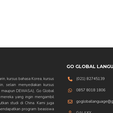
GO GLOBAL LANGU
in, kursus bahasa Korea, kursus
(021) 82745139
n, selain menyediakan kursus
0857 8018 1806
IDS maupun DEWASA), Go Global
 mereka yang ingin mengambil
gogloballanguage@g
tkan studi di China. Kami juga
endapatkan program beasiswa
GALAXY