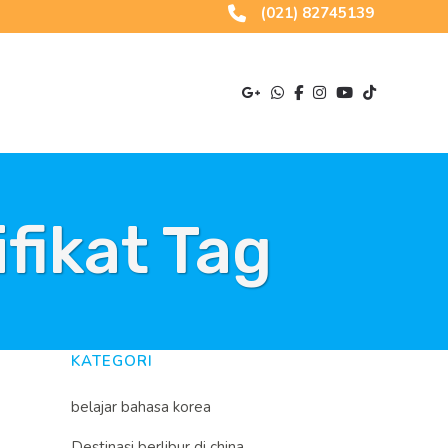
(021) 82745139
fikat Tag
KATEGORI
belajar bahasa korea
Destinasi berlibur di china