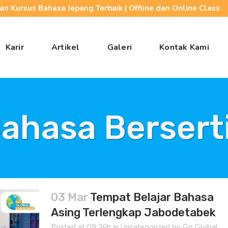
n Kursus Bahasa Jepang Terbaik | Offline dan Online Class
Karir
Artikel
Galeri
Kontak Kami
ahasa Berserti
03 Mar
Tempat Belajar Bahasa
Asing Terlengkap Jabodetabek
Posted at 09:36h
in
Uncategorized
by
Go Global