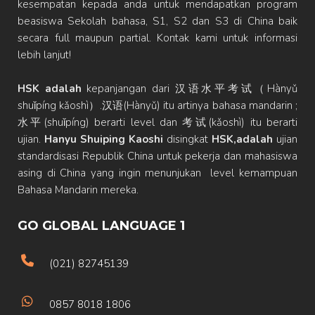
kesempatan kepada anda untuk mendapatkan program
beasiswa Sekolah bahasa, S1, S2 dan S3 di China baik
secara full maupun partial. Kontak kami untuk informasi
lebih lanjut!
HSK adalah
kepanjangan dari 汉语水平考试（Hànyǔ
shuǐpíng kǎoshì）.汉语(Hànyǔ) itu artinya bahasa mandarin ;
水平(shuǐpíng) berarti level dan 考试(kǎoshì) itu berarti
ujian.
Hanyu Shuiping Kaoshi
disingkat
HSK,adalah
ujian
standardisasi Republik China untuk pekerja dan mahasiswa
asing di China yang ingin menunjukan level kemampuan
Bahasa Mandarin mereka.
GO GLOBAL LANGUAGE 1
(021) 82745139
0857 8018 1806