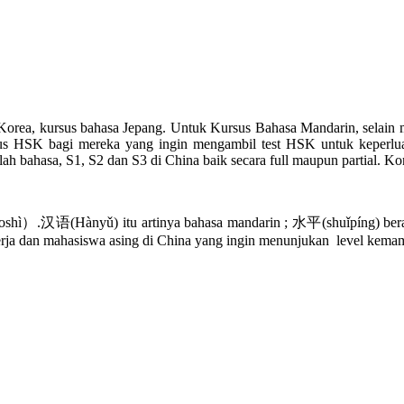
orea, kursus bahasa Jepang. Untuk Kursus Bahasa Mandarin, selain 
SK bagi mereka yang ingin mengambil test HSK untuk keperluan 
bahasa, S1, S2 dan S3 di China baik secara full maupun partial. Kont
语(Hànyǔ) itu artinya bahasa mandarin ; 水平(shuǐpíng) berarti l
kerja dan mahasiswa asing di China yang ingin menunjukan level ke