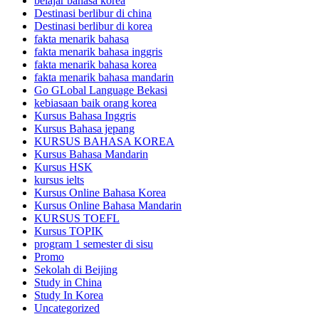
belajar bahasa korea
Destinasi berlibur di china
Destinasi berlibur di korea
fakta menarik bahasa
fakta menarik bahasa inggris
fakta menarik bahasa korea
fakta menarik bahasa mandarin
Go GLobal Language Bekasi
kebiasaan baik orang korea
Kursus Bahasa Inggris
Kursus Bahasa jepang
KURSUS BAHASA KOREA
Kursus Bahasa Mandarin
Kursus HSK
kursus ielts
Kursus Online Bahasa Korea
Kursus Online Bahasa Mandarin
KURSUS TOEFL
Kursus TOPIK
program 1 semester di sisu
Promo
Sekolah di Beijing
Study in China
Study In Korea
Uncategorized