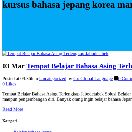
kursus bahasa jepang korea ma
03 Mar
Tempat Belajar Bahasa Asing Ter
Posted at 09:36h
in
Uncategorized
by
Go Global Language
0 Com
0
Likes
Tempat Belajar Bahasa Asing Terlengkap Jabodetabek Solusi Belajar
maupun pengembangan diri. Banyak orang ingin belajar bahasa Jepan
Read More
Kategori