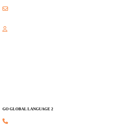
gogloballanguage@gmail.com
GALAXY
Jl. Nusa Indah Blok U No. 52, Jaka Setia, Bekasi Selatan, Kota Bekas
GO GLOBAL LANGUAGE 2
(021) 82593170