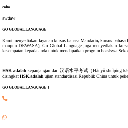
coba
awdaw
GO GLOBAL LANGUAGE
Kami menyediakan layanan kursus bahasa Mandarin, kursus bahasa K
maupun DEWASA), Go Global Language juga menyediakan kursus H
kesempatan kepada anda untuk mendapatkan program beasiswa Sekolah 
HSK adalah
kepanjangan dari 汉语水平考试（Hànyǔ shuǐpíng kǎoshì）.汉
disingkat
HSK,adalah
ujian standardisasi Republik China untuk pe
GO GLOBAL LANGUAGE 1
(021) 82745139
0857 8018 1806