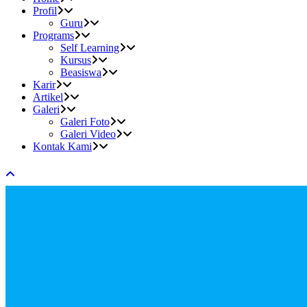
Profil
Guru
Programs
Self Learning
Kursus
Beasiswa
Karir
Artikel
Galeri
Galeri Foto
Galeri Video
Kontak Kami