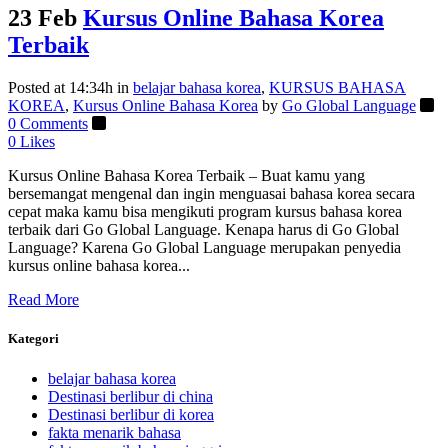
23 Feb
Kursus Online Bahasa Korea
Terbaik
Posted at 14:34h
in
belajar bahasa korea
,
KURSUS BAHASA
KOREA
,
Kursus Online Bahasa Korea
by
Go Global Language
0 Comments
0
Likes
Kursus Online Bahasa Korea Terbaik – Buat kamu yang
bersemangat mengenal dan ingin menguasai bahasa korea secara
cepat maka kamu bisa mengikuti program kursus bahasa korea
terbaik dari Go Global Language. Kenapa harus di Go Global
Language? Karena Go Global Language merupakan penyedia
kursus online bahasa korea...
Read More
Kategori
belajar bahasa korea
Destinasi berlibur di china
Destinasi berlibur di korea
fakta menarik bahasa