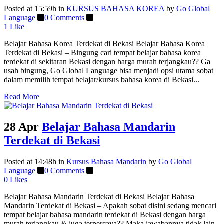
Posted at 15:59h
in
KURSUS BAHASA KOREA
by
Go Global
Language
0 Comments
1
Like
Belajar Bahasa Korea Terdekat di Bekasi Belajar Bahasa Korea
Terdekat di Bekasi – Bingung cari tempat belajar bahasa korea
terdekat di sekitaran Bekasi dengan harga murah terjangkau?? Ga
usah bingung, Go Global Language bisa menjadi opsi utama sobat
dalam memilih tempat belajar/kursus bahasa korea di Bekasi...
Read More
28 Apr
Belajar Bahasa Mandarin
Terdekat di Bekasi
Posted at 14:48h
in
Kursus Bahasa Mandarin
by
Go Global
Language
0 Comments
0
Likes
Belajar Bahasa Mandarin Terdekat di Bekasi Belajar Bahasa
Mandarin Terdekat di Bekasi – Apakah sobat disini sedang mencari
tempat belajar bahasa mandarin terdekat di Bekasi dengan harga
murah terjangkau & juga terpercaya?? Maka jawabannya tidak lain