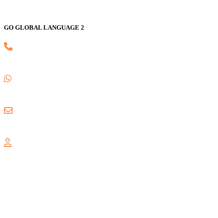
GO GLOBAL LANGUAGE 2
(021) 82593170
0857 1780 5988
gogloballanguage@gmail.com
GRAND WISATA
Jl. Celebration Boulevard Ruko Grand Wisata AA3 No. 16,
Lambangsari, Tambun Selatan, Bekasi, 17510