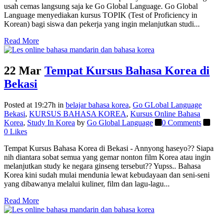
usah cemas langsung saja ke Go Global Language. Go Global
Language menyediakan kursus TOPIK (Test of Proficiency in
Korean) bagi siswa dan pekerja yang ingin melanjutkan studi...
Read More
22 Mar
Tempat Kursus Bahasa Korea di
Bekasi
Posted at 19:27h
in
belajar bahasa korea
,
Go GLobal Language
Bekasi
,
KURSUS BAHASA KOREA
,
Kursus Online Bahasa
Korea
,
Study In Korea
by
Go Global Language
0 Comments
0
Likes
Tempat Kursus Bahasa Korea di Bekasi - Annyong haseyo?? Siapa
nih diantara sobat semua yang gemar nonton film Korea atau ingin
melanjutkan study ke negara ginseng tersebut?? Yupss.. Bahasa
Korea kini sudah mulai mendunia lewat kebudayaan dan seni-seni
yang dibawanya melalui kuliner, film dan lagu-lagu...
Read More