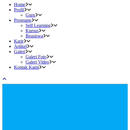
Home
Profil
Guru
Programs
Self Learning
Kursus
Beasiswa
Karir
Artikel
Galeri
Galeri Foto
Galeri Video
Kontak Kami