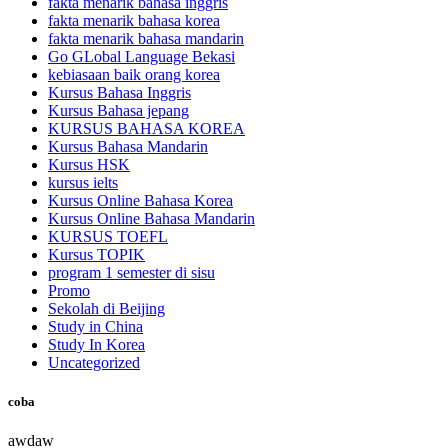
fakta menarik bahasa inggris
fakta menarik bahasa korea
fakta menarik bahasa mandarin
Go GLobal Language Bekasi
kebiasaan baik orang korea
Kursus Bahasa Inggris
Kursus Bahasa jepang
KURSUS BAHASA KOREA
Kursus Bahasa Mandarin
Kursus HSK
kursus ielts
Kursus Online Bahasa Korea
Kursus Online Bahasa Mandarin
KURSUS TOEFL
Kursus TOPIK
program 1 semester di sisu
Promo
Sekolah di Beijing
Study in China
Study In Korea
Uncategorized
coba
awdaw