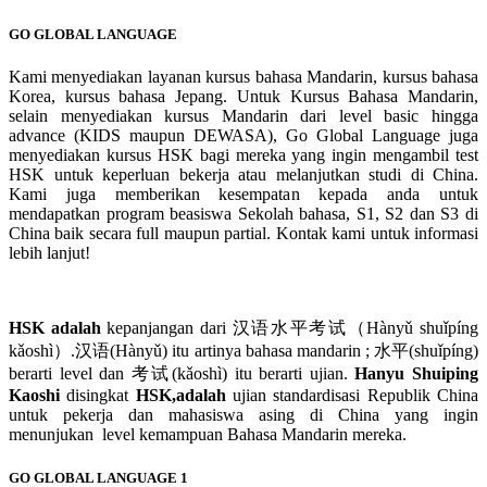
GO GLOBAL LANGUAGE
Kami menyediakan layanan kursus bahasa Mandarin, kursus bahasa
Korea, kursus bahasa Jepang. Untuk Kursus Bahasa Mandarin,
selain menyediakan kursus Mandarin dari level basic hingga
advance (KIDS maupun DEWASA), Go Global Language juga
menyediakan kursus HSK bagi mereka yang ingin mengambil test
HSK untuk keperluan bekerja atau melanjutkan studi di China.
Kami juga memberikan kesempatan kepada anda untuk
mendapatkan program beasiswa Sekolah bahasa, S1, S2 dan S3 di
China baik secara full maupun partial. Kontak kami untuk informasi
lebih lanjut!
HSK adalah
kepanjangan dari 汉语水平考试（Hànyǔ shuǐpíng
kǎoshì）.汉语(Hànyǔ) itu artinya bahasa mandarin ; 水平(shuǐpíng)
berarti level dan 考试(kǎoshì) itu berarti ujian.
Hanyu Shuiping
Kaoshi
disingkat
HSK,adalah
ujian standardisasi Republik China
untuk pekerja dan mahasiswa asing di China yang ingin
menunjukan level kemampuan Bahasa Mandarin mereka.
GO GLOBAL LANGUAGE 1