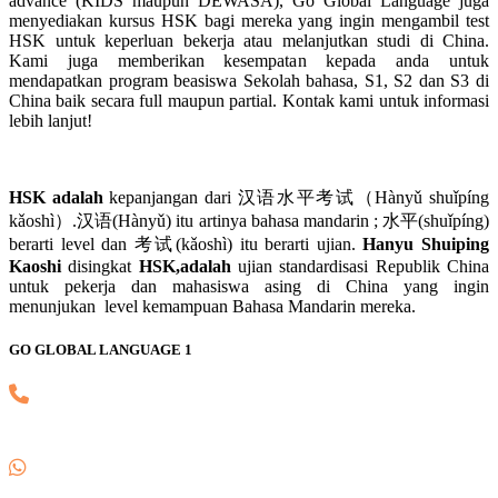
advance (KIDS maupun DEWASA), Go Global Language juga
menyediakan kursus HSK bagi mereka yang ingin mengambil test
HSK untuk keperluan bekerja atau melanjutkan studi di China.
Kami juga memberikan kesempatan kepada anda untuk
mendapatkan program beasiswa Sekolah bahasa, S1, S2 dan S3 di
China baik secara full maupun partial. Kontak kami untuk informasi
lebih lanjut!
HSK adalah
kepanjangan dari 汉语水平考试（Hànyǔ shuǐpíng
kǎoshì）.汉语(Hànyǔ) itu artinya bahasa mandarin ; 水平(shuǐpíng)
berarti level dan 考试(kǎoshì) itu berarti ujian.
Hanyu Shuiping
Kaoshi
disingkat
HSK,adalah
ujian standardisasi Republik China
untuk pekerja dan mahasiswa asing di China yang ingin
menunjukan level kemampuan Bahasa Mandarin mereka.
GO GLOBAL LANGUAGE 1
(021) 82745139