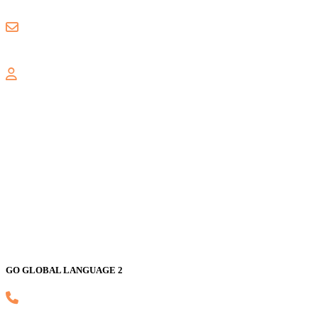
0857 8018 1806
gogloballanguage@gmail.com
GALAXY
Jl. Nusa Indah Blok U No. 52, Jaka Setia, Bekasi Selatan, Kota
Bekasi 17147
GO GLOBAL LANGUAGE 2