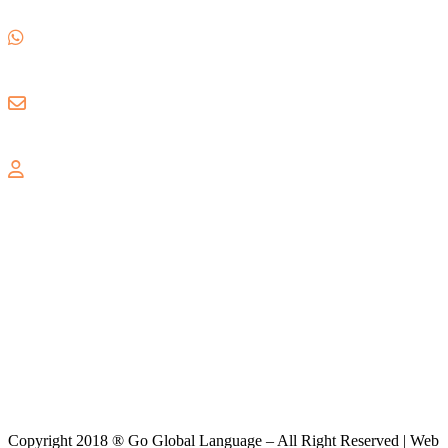
(021) 82593170
0857 1780 5988
gogloballanguage@gmail.com
GRAND WISATA
Jl. Celebration Boulevard Ruko Grand Wisata AA3 No. 16,
Lambangsari, Tambun Selatan, Bekasi, 17510
Copyright 2018 ® Go Global Language – All Right Reserved | Web