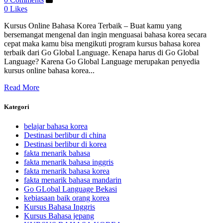
0
Likes
Kursus Online Bahasa Korea Terbaik – Buat kamu yang
bersemangat mengenal dan ingin menguasai bahasa korea secara
cepat maka kamu bisa mengikuti program kursus bahasa korea
terbaik dari Go Global Language. Kenapa harus di Go Global
Language? Karena Go Global Language merupakan penyedia
kursus online bahasa korea...
Read More
Kategori
belajar bahasa korea
Destinasi berlibur di china
Destinasi berlibur di korea
fakta menarik bahasa
fakta menarik bahasa inggris
fakta menarik bahasa korea
fakta menarik bahasa mandarin
Go GLobal Language Bekasi
kebiasaan baik orang korea
Kursus Bahasa Inggris
Kursus Bahasa jepang