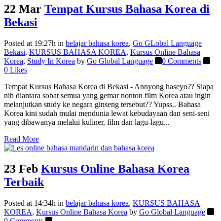
22 Mar
Tempat Kursus Bahasa Korea di
Bekasi
Posted at 19:27h
in
belajar bahasa korea
,
Go GLobal Language
Bekasi
,
KURSUS BAHASA KOREA
,
Kursus Online Bahasa
Korea
,
Study In Korea
by
Go Global Language
0 Comments
0
Likes
Tempat Kursus Bahasa Korea di Bekasi - Annyong haseyo?? Siapa
nih diantara sobat semua yang gemar nonton film Korea atau ingin
melanjutkan study ke negara ginseng tersebut?? Yupss.. Bahasa
Korea kini sudah mulai mendunia lewat kebudayaan dan seni-seni
yang dibawanya melalui kuliner, film dan lagu-lagu...
Read More
23 Feb
Kursus Online Bahasa Korea
Terbaik
Posted at 14:34h
in
belajar bahasa korea
,
KURSUS BAHASA
KOREA
,
Kursus Online Bahasa Korea
by
Go Global Language
0 Comments