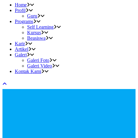
Home
Profil
Guru
Programs
Self Learning
Kursus
Beasiswa
Karir
Artikel
Galeri
Galeri Foto
Galeri Video
Kontak Kami