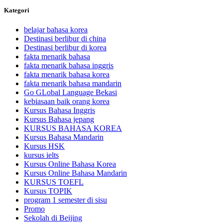
Kategori
belajar bahasa korea
Destinasi berlibur di china
Destinasi berlibur di korea
fakta menarik bahasa
fakta menarik bahasa inggris
fakta menarik bahasa korea
fakta menarik bahasa mandarin
Go GLobal Language Bekasi
kebiasaan baik orang korea
Kursus Bahasa Inggris
Kursus Bahasa jepang
KURSUS BAHASA KOREA
Kursus Bahasa Mandarin
Kursus HSK
kursus ielts
Kursus Online Bahasa Korea
Kursus Online Bahasa Mandarin
KURSUS TOEFL
Kursus TOPIK
program 1 semester di sisu
Promo
Sekolah di Beijing