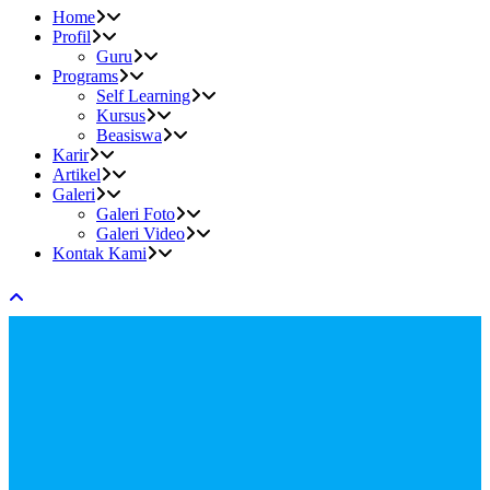
Home
Profil
Guru
Programs
Self Learning
Kursus
Beasiswa
Karir
Artikel
Galeri
Galeri Foto
Galeri Video
Kontak Kami