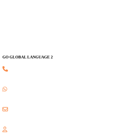
GO GLOBAL LANGUAGE 2
(021) 82593170
0857 1780 5988
gogloballanguage@gmail.com