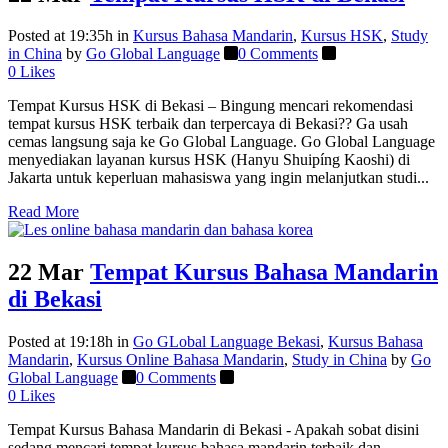
Posted at 19:35h
in
Kursus Bahasa Mandarin
,
Kursus HSK
,
Study
in China
by
Go Global Language
0 Comments
0
Likes
Tempat Kursus HSK di Bekasi – Bingung mencari rekomendasi
tempat kursus HSK terbaik dan terpercaya di Bekasi?? Ga usah
cemas langsung saja ke Go Global Language. Go Global Language
menyediakan layanan kursus HSK (Hanyu Shuipíng Kaoshi) di
Jakarta untuk keperluan mahasiswa yang ingin melanjutkan studi...
Read More
22 Mar
Tempat Kursus Bahasa Mandarin
di Bekasi
Posted at 19:18h
in
Go GLobal Language Bekasi
,
Kursus Bahasa
Mandarin
,
Kursus Online Bahasa Mandarin
,
Study in China
by
Go
Global Language
0 Comments
0
Likes
Tempat Kursus Bahasa Mandarin di Bekasi - Apakah sobat disini
sedang mencari tempat kursus bahasa mandarin terbaik dan