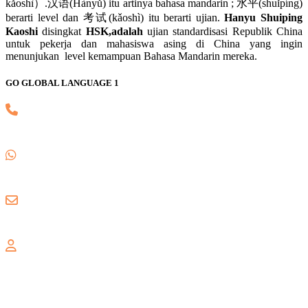
kǎoshì）.汉语(Hànyǔ) itu artinya bahasa mandarin ; 水平(shuǐpíng)
berarti level dan 考试(kǎoshì) itu berarti ujian.
Hanyu Shuiping
Kaoshi
disingkat
HSK,adalah
ujian standardisasi Republik China
untuk pekerja dan mahasiswa asing di China yang ingin
menunjukan level kemampuan Bahasa Mandarin mereka.
GO GLOBAL LANGUAGE 1
(021) 82745139
0857 8018 1806
gogloballanguage@gmail.com
GALAXY
Jl. Nusa Indah Blok U No. 52, Jaka Setia, Bekasi Selatan, Kota
Bekasi 17147