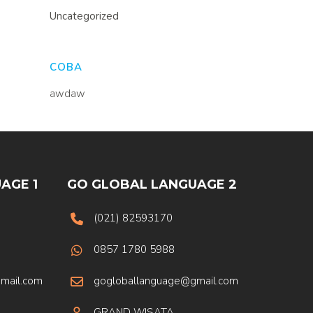
Uncategorized
COBA
awdaw
AGE 1
GO GLOBAL LANGUAGE 2
(021) 82593170
0857 1780 5988
mail.com
gogloballanguage@gmail.com
GRAND WISATA