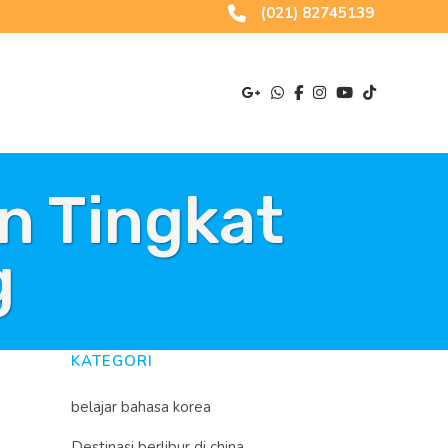
(021) 82745139
n Tingkat
g
KATEGORI
belajar bahasa korea
Destinasi berlibur di china