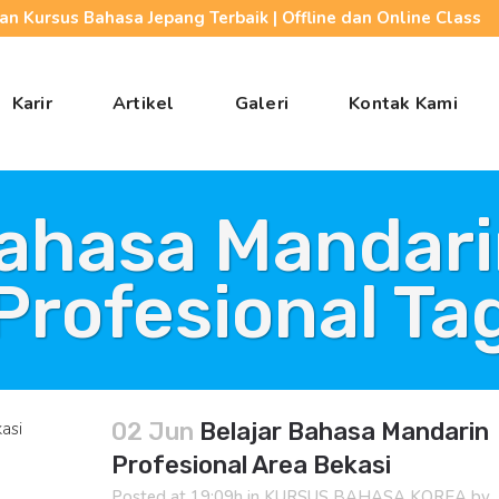
n Kursus Bahasa Jepang Terbaik | Offline dan Online Class
Karir
Artikel
Galeri
Kontak Kami
ahasa Mandari
Profesional Ta
02 Jun
Belajar Bahasa Mandarin
Profesional Area Bekasi
Posted at 19:09h
in
KURSUS BAHASA KOREA
by