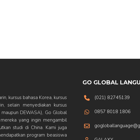
GO GLOBAL LANGU
in, kursus bahasa Korea, kursus
(021) 82745139
n, selain menyediakan kursus
0857 8018 1806
IDS maupun DEWASA), Go Global
 mereka yang ingin mengambil
gogloballanguage@g
tkan studi di China. Kami juga
endapatkan program beasiswa
GALAXY