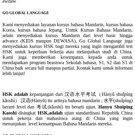
awdaw
GO GLOBAL LANGUAGE
Kami menyediakan layanan kursus bahasa Mandarin, kursus bahasa
Korea, kursus bahasa Jepang. Untuk Kursus Bahasa Mandarin,
selain menyediakan kursus Mandarin dari level basic hingga
advance (KIDS maupun DEWASA), Go Global Language juga
menyediakan kursus HSK bagi mereka yang ingin mengambil test
HSK untuk keperluan bekerja atau melanjutkan studi di China.
Kami juga memberikan kesempatan kepada anda untuk
mendapatkan program beasiswa Sekolah bahasa, S1, S2 dan S3 di
China baik secara full maupun partial. Kontak kami untuk informasi
lebih lanjut!
HSK adalah
kepanjangan dari 汉语水平考试（Hànyǔ shuǐpíng
kǎoshì）.汉语(Hànyǔ) itu artinya bahasa mandarin ; 水平(shuǐpíng)
berarti level dan 考试(kǎoshì) itu berarti ujian.
Hanyu Shuiping
Kaoshi
disingkat
HSK,adalah
ujian standardisasi Republik China
untuk pekerja dan mahasiswa asing di China yang ingin
menunjukan level kemampuan Bahasa Mandarin mereka.