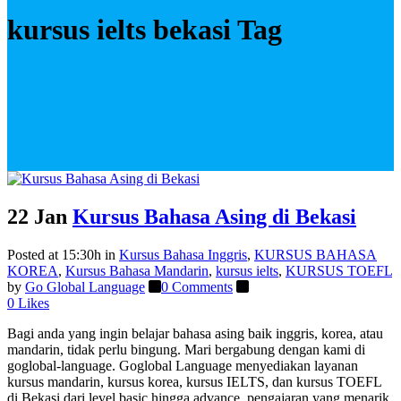
kursus ielts bekasi Tag
22 Jan
Kursus Bahasa Asing di Bekasi
Posted at 15:30h
in
Kursus Bahasa Inggris
,
KURSUS BAHASA
KOREA
,
Kursus Bahasa Mandarin
,
kursus ielts
,
KURSUS TOEFL
by
Go Global Language
0 Comments
0
Likes
Bagi anda yang ingin belajar bahasa asing baik inggris, korea, atau
mandarin, tidak perlu bingung. Mari bergabung dengan kami di
goglobal-language. Goglobal Language menyediakan layanan
kursus mandarin, kursus korea, kursus IELTS, dan kursus TOEFL
di Bekasi dari level basic hingga advance. pengajaran yang menarik