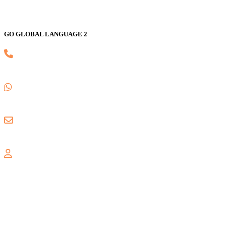
GO GLOBAL LANGUAGE 2
(021) 82593170
0857 1780 5988
gogloballanguage@gmail.com
GRAND WISATA
Jl. Celebration Boulevard Ruko Grand Wisata AA3 No. 16,
Lambangsari, Tambun Selatan, Bekasi, 17510