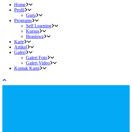
Home
Profil
Guru
Programs
Self Learning
Kursus
Beasiswa
Karir
Artikel
Galeri
Galeri Foto
Galeri Video
Kontak Kami