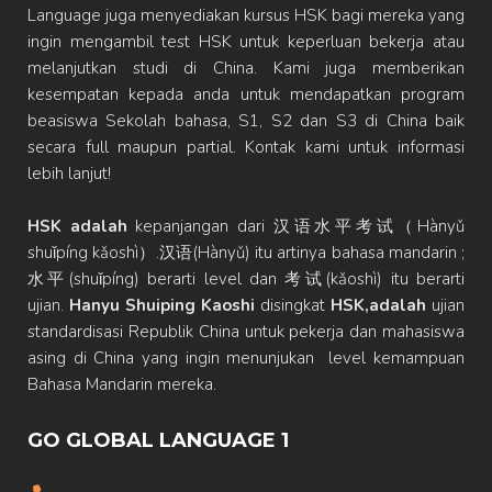
Language juga menyediakan kursus HSK bagi mereka yang
ingin mengambil test HSK untuk keperluan bekerja atau
melanjutkan studi di China. Kami juga memberikan
kesempatan kepada anda untuk mendapatkan program
beasiswa Sekolah bahasa, S1, S2 dan S3 di China baik
secara full maupun partial. Kontak kami untuk informasi
lebih lanjut!
HSK adalah
kepanjangan dari 汉语水平考试（Hànyǔ
shuǐpíng kǎoshì）.汉语(Hànyǔ) itu artinya bahasa mandarin ;
水平(shuǐpíng) berarti level dan 考试(kǎoshì) itu berarti
ujian.
Hanyu Shuiping Kaoshi
disingkat
HSK,adalah
ujian
standardisasi Republik China untuk pekerja dan mahasiswa
asing di China yang ingin menunjukan level kemampuan
Bahasa Mandarin mereka.
GO GLOBAL LANGUAGE 1