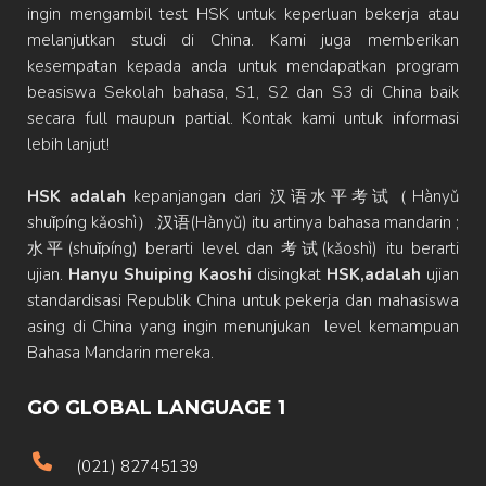
ingin mengambil test HSK untuk keperluan bekerja atau
melanjutkan studi di China. Kami juga memberikan
kesempatan kepada anda untuk mendapatkan program
beasiswa Sekolah bahasa, S1, S2 dan S3 di China baik
secara full maupun partial. Kontak kami untuk informasi
lebih lanjut!
HSK adalah
kepanjangan dari 汉语水平考试（Hànyǔ
shuǐpíng kǎoshì）.汉语(Hànyǔ) itu artinya bahasa mandarin ;
水平(shuǐpíng) berarti level dan 考试(kǎoshì) itu berarti
ujian.
Hanyu Shuiping Kaoshi
disingkat
HSK,adalah
ujian
standardisasi Republik China untuk pekerja dan mahasiswa
asing di China yang ingin menunjukan level kemampuan
Bahasa Mandarin mereka.
GO GLOBAL LANGUAGE 1
(021) 82745139