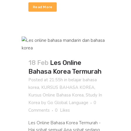
Read More
18 Feb
Les Online
Bahasa Korea Termurah
Posted at 21:55h
in
belajar bahasa
korea
,
KURSUS BAHASA KOREA
,
Kursus Online Bahasa Korea
,
Study In
Korea
by
Go Global Language
0
Comments
0
Likes
Les Online Bahasa Korea Termurah -
Hai sobat semua! Apa sobat sedang