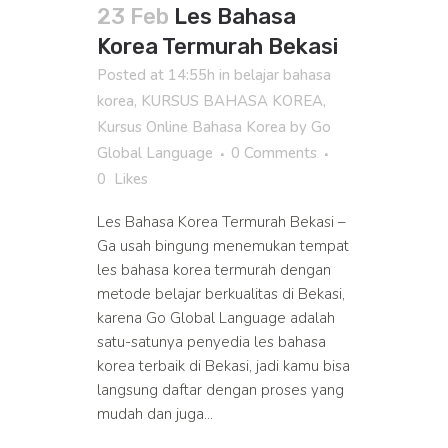
23 Feb
Les Bahasa
Korea Termurah Bekasi
Posted at 14:55h
in
belajar bahasa
korea
,
KURSUS BAHASA KOREA
,
Kursus Online Bahasa Korea
by
Go
Global Language
0 Comments
0
Likes
Les Bahasa Korea Termurah Bekasi –
Ga usah bingung menemukan tempat
les bahasa korea termurah dengan
metode belajar berkualitas di Bekasi,
karena Go Global Language adalah
satu-satunya penyedia les bahasa
korea terbaik di Bekasi, jadi kamu bisa
langsung daftar dengan proses yang
mudah dan juga...