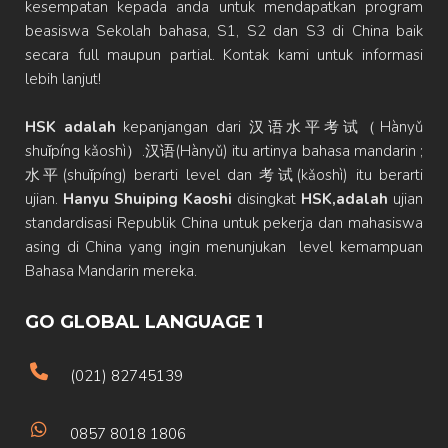
kesempatan kepada anda untuk mendapatkan program
beasiswa Sekolah bahasa, S1, S2 dan S3 di China baik
secara full maupun partial. Kontak kami untuk informasi
lebih lanjut!
HSK adalah
kepanjangan dari 汉语水平考试（Hànyǔ
shuǐpíng kǎoshì）.汉语(Hànyǔ) itu artinya bahasa mandarin ;
水平(shuǐpíng) berarti level dan 考试(kǎoshì) itu berarti
ujian.
Hanyu Shuiping Kaoshi
disingkat
HSK,adalah
ujian
standardisasi Republik China untuk pekerja dan mahasiswa
asing di China yang ingin menunjukan level kemampuan
Bahasa Mandarin mereka.
GO GLOBAL LANGUAGE 1
(021) 82745139
0857 8018 1806