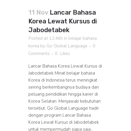
11 Nov
Lancar Bahasa
Korea Lewat Kursus di
Jabodetabek
Posted at 12:46h
in
belajar bahasa
korea
by
Go Global Language
0
Comments
0
Likes
Lancar Bahasa Korea Lewat Kursus di
Jabodetabek Minat belajar bahasa
Korea di Indonesia terus meningkat
seiring berkembangnya budaya dan
peluang pendidikan hingga karier di
Korea Selatan. Menjawab kebutuhan
tersebut, Go Global Language hadir
dengan program Lancar Bahasa
Korea Lewat Kursus di Jabodetabek
untuk mempermudah siapa saja...