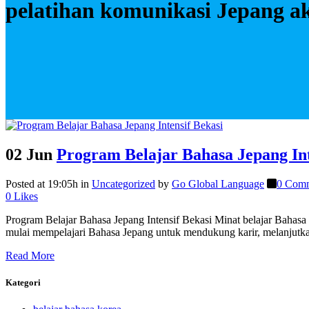
pelatihan komunikasi Jepang ak
02 Jun
Program Belajar Bahasa Jepang Int
Posted at 19:05h
in
Uncategorized
by
Go Global Language
0 Com
0
Likes
Program Belajar Bahasa Jepang Intensif Bekasi Minat belajar Bahasa
mulai mempelajari Bahasa Jepang untuk mendukung karir, melanjutka
Read More
Kategori