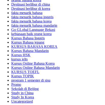
belajar bahasa korea
Destinasi berlibur di china
Destinasi berlibur di korea
fakta menarik bahasa
fakta menarik bahasa inggris
fakta menarik bahasa korea
fakta menarik bahasa mandarin
Go GLobal Language Bekasi
kebiasaan baik orang korea
Kursus Bahasa Inggris
Kursus Bahasa jepang
KURSUS BAHASA KOREA
Kursus Bahasa Mandarin
Kursus HSK
kursus ielts
Kursus Online Bahasa Korea
Kursus Online Bahasa Mandarin
KURSUS TOEFL
Kursus TOPIK
program 1 semester di sisu
Promo
Sekolah di Beijing
Study in China
Study In Korea
Uncategorized