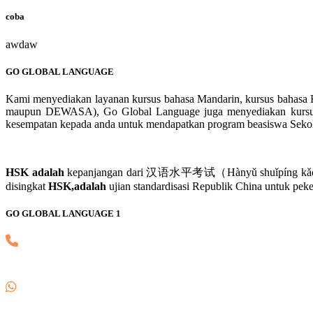
coba
awdaw
GO GLOBAL LANGUAGE
Kami menyediakan layanan kursus bahasa Mandarin, kursus bahasa K
maupun DEWASA), Go Global Language juga menyediakan kursus H
kesempatan kepada anda untuk mendapatkan program beasiswa Sekolah 
HSK adalah
kepanjangan dari 汉语水平考试（Hànyǔ shuǐpíng kǎoshì）.汉
disingkat
HSK,adalah
ujian standardisasi Republik China untuk pe
GO GLOBAL LANGUAGE 1
(021) 82745139
0857 8018 1806