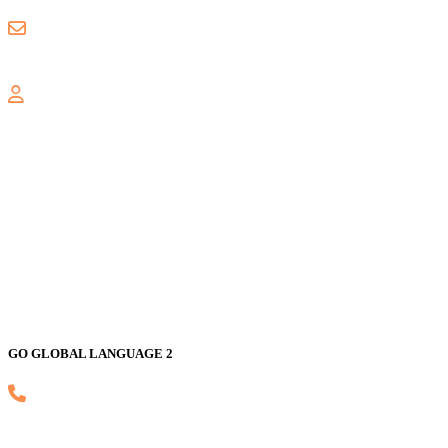
gogloballanguage@gmail.com
GALAXY
Jl. Nusa Indah Blok U No. 52, Jaka Setia, Bekasi Selatan, Kota Bekas
GO GLOBAL LANGUAGE 2
(021) 82593170