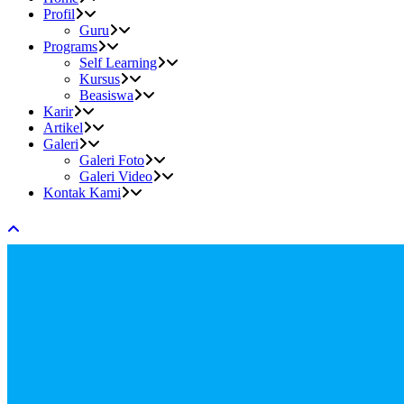
Profil
Guru
Programs
Self Learning
Kursus
Beasiswa
Karir
Artikel
Galeri
Galeri Foto
Galeri Video
Kontak Kami