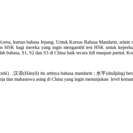
orea, kursus bahasa Jepang. Untuk Kursus Bahasa Mandarin, selain 
SK bagi mereka yang ingin mengambil test HSK untuk keperluan 
bahasa, S1, S2 dan S3 di China baik secara full maupun partial. Kont
语(Hànyǔ) itu artinya bahasa mandarin ; 水平(shuǐpíng) berarti l
kerja dan mahasiswa asing di China yang ingin menunjukan level ke