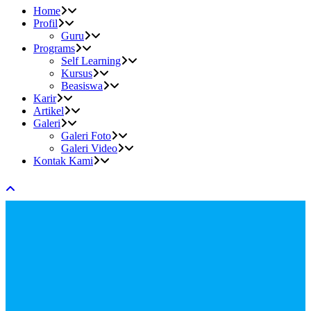
Home
Profil
Guru
Programs
Self Learning
Kursus
Beasiswa
Karir
Artikel
Galeri
Galeri Foto
Galeri Video
Kontak Kami