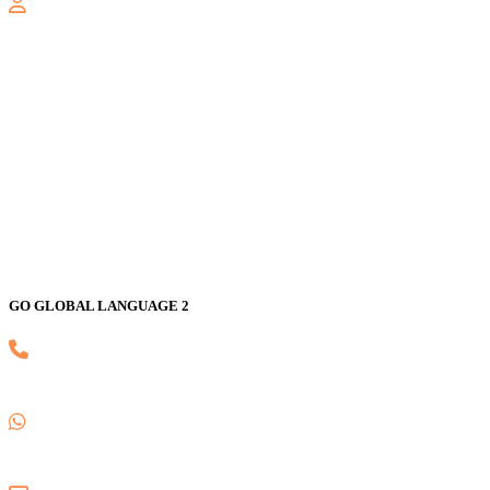
GALAXY
Jl. Nusa Indah Blok U No. 52, Jaka Setia, Bekasi Selatan, Kota
Bekasi 17147
GO GLOBAL LANGUAGE 2
(021) 82593170
0857 1780 5988