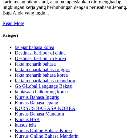
karir, melanjutkan studi, atau mempersiapkan diri menghadapi
lingkungan kerja yang berhubungan dengan perusahaan Jepang.
Bagi Anda yang ingin...
Read More
Kategori
belajar bahasa korea
Destinasi berlibur di china
Destinasi berlibur di korea
fakta menarik bahasa
fakta menarik bahasa inggris
fakta menarik bahasa korea
fakta menarik bahasa mandarin
Go GLobal Language Bekasi
kebiasaan baik orang korea
Kursus Bahasa Inggris
Kursus Bahasa jepang
KURSUS BAHASA KOREA
Kursus Bahasa Mandarin
Kursus HSK
kursus ielts
Kursus Online Bahasa Korea
Kursus Online Bahasa Mandarin