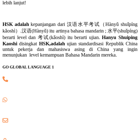
lebih lanjut!
HSK adalah
kepanjangan dari 汉语水平考试（Hànyǔ shuǐpíng
kǎoshì）.汉语(Hànyǔ) itu artinya bahasa mandarin ; 水平(shuǐpíng)
berarti level dan 考试(kǎoshì) itu berarti ujian.
Hanyu Shuiping
Kaoshi
disingkat
HSK,adalah
ujian standardisasi Republik China
untuk pekerja dan mahasiswa asing di China yang ingin
menunjukan level kemampuan Bahasa Mandarin mereka.
GO GLOBAL LANGUAGE 1
(021) 82745139
0857 8018 1806
gogloballanguage@gmail.com