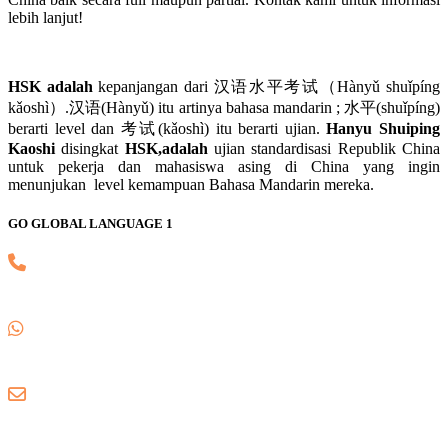
lebih lanjut!
HSK adalah
kepanjangan dari 汉语水平考试（Hànyǔ shuǐpíng
kǎoshì）.汉语(Hànyǔ) itu artinya bahasa mandarin ; 水平(shuǐpíng)
berarti level dan 考试(kǎoshì) itu berarti ujian.
Hanyu Shuiping
Kaoshi
disingkat
HSK,adalah
ujian standardisasi Republik China
untuk pekerja dan mahasiswa asing di China yang ingin
menunjukan level kemampuan Bahasa Mandarin mereka.
GO GLOBAL LANGUAGE 1
(021) 82745139
0857 8018 1806
gogloballanguage@gmail.com