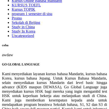
Kursus Online Bahasa Mandarin
KURSUS TOEFL
Kursus TOPIK
program 1 semester di sisu
Promo
Sekolah di Beijing
Study in China
Study In Korea
Uncategorized
coba
awdaw
GO GLOBAL LANGUAGE
Kami menyediakan layanan kursus bahasa Mandarin, kursus bahasa
Korea, kursus bahasa Jepang. Untuk Kursus Bahasa Mandarin,
selain menyediakan kursus Mandarin dari level basic hingga
advance (KIDS maupun DEWASA), Go Global Language juga
menyediakan kursus HSK bagi mereka yang ingin mengambil test
HSK untuk keperluan bekerja atau melanjutkan studi di China.
Kami juga memberikan kesempatan kepada anda untuk
mendapatkan program beasiswa Sekolah bahasa, S1, S2 dan S3 di
China baik secara full maupun partial. Kontak kami untuk informasi