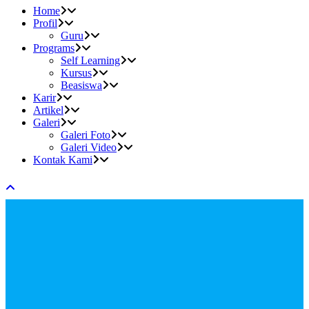
Home
Profil
Guru
Programs
Self Learning
Kursus
Beasiswa
Karir
Artikel
Galeri
Galeri Foto
Galeri Video
Kontak Kami