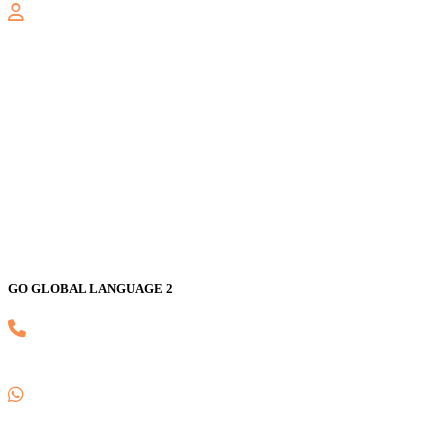
GALAXY
Jl. Nusa Indah Blok U No. 52, Jaka Setia, Bekasi Selatan, Kota
Bekasi 17147
GO GLOBAL LANGUAGE 2
(021) 82593170
0857 1780 5988