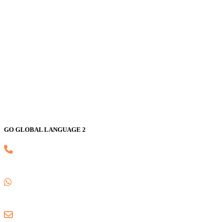
GALAXY
Jl. Nusa Indah Blok U No. 52, Jaka Setia, Bekasi Selatan, Kota
Bekasi 17147
GO GLOBAL LANGUAGE 2
(021) 82593170
0857 1780 5988