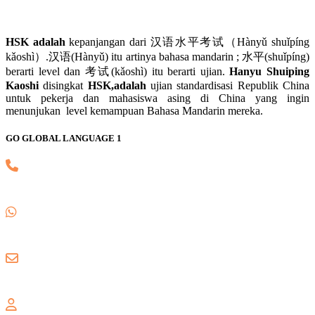
HSK adalah
kepanjangan dari 汉语水平考试（Hànyǔ shuǐpíng
kǎoshì）.汉语(Hànyǔ) itu artinya bahasa mandarin ; 水平(shuǐpíng)
berarti level dan 考试(kǎoshì) itu berarti ujian.
Hanyu Shuiping
Kaoshi
disingkat
HSK,adalah
ujian standardisasi Republik China
untuk pekerja dan mahasiswa asing di China yang ingin
menunjukan level kemampuan Bahasa Mandarin mereka.
GO GLOBAL LANGUAGE 1
(021) 82745139
0857 8018 1806
gogloballanguage@gmail.com