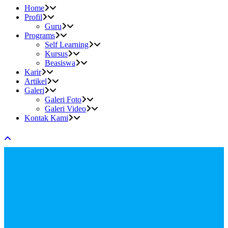
Home
Profil
Guru
Programs
Self Learning
Kursus
Beasiswa
Karir
Artikel
Galeri
Galeri Foto
Galeri Video
Kontak Kami