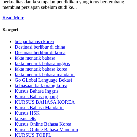
berkualitas dan kesempatan pendidikan yang terus berkembang
membuat persiapan sebelum studi ke...
Read More
Kategori
belajar bahasa korea
Destinasi berlibur di china
Destinasi berlibur di korea
fakta menarik bahasa
fakta menarik bahasa inggris
fakta menarik bahasa korea
fakta menarik bahasa mandarin
Go GLobal Language Bekasi
kebiasaan baik orang korea
Kursus Bahasa Inggris
Kursus Bahasa jepang
KURSUS BAHASA KOREA
Kursus Bahasa Mandarin
Kursus HSK
kursus ielts
Kursus Online Bahasa Korea
Kursus Online Bahasa Mandarin
KURSUS TOEFL