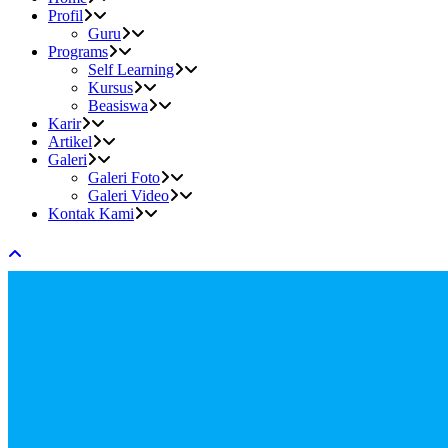
Profil
Guru
Programs
Self Learning
Kursus
Beasiswa
Karir
Artikel
Galeri
Galeri Foto
Galeri Video
Kontak Kami