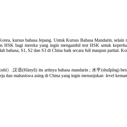
orea, kursus bahasa Jepang. Untuk Kursus Bahasa Mandarin, selain 
SK bagi mereka yang ingin mengambil test HSK untuk keperluan 
bahasa, S1, S2 dan S3 di China baik secara full maupun partial. Kont
语(Hànyǔ) itu artinya bahasa mandarin ; 水平(shuǐpíng) berarti l
kerja dan mahasiswa asing di China yang ingin menunjukan level ke