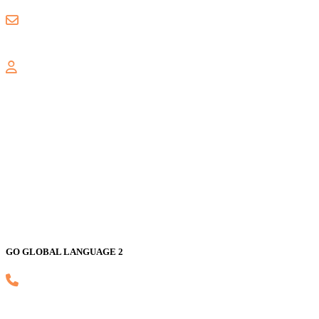
gogloballanguage@gmail.com
GALAXY
Jl. Nusa Indah Blok U No. 52, Jaka Setia, Bekasi Selatan, Kota Bekas
GO GLOBAL LANGUAGE 2
(021) 82593170