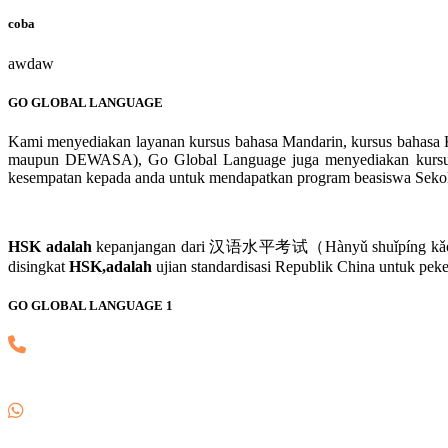
coba
awdaw
GO GLOBAL LANGUAGE
Kami menyediakan layanan kursus bahasa Mandarin, kursus bahasa K
maupun DEWASA), Go Global Language juga menyediakan kursus H
kesempatan kepada anda untuk mendapatkan program beasiswa Sekolah 
HSK adalah
kepanjangan dari 汉语水平考试（Hànyǔ shuǐpíng kǎoshì）.汉
disingkat
HSK,adalah
ujian standardisasi Republik China untuk pe
GO GLOBAL LANGUAGE 1
(021) 82745139
0857 8018 1806