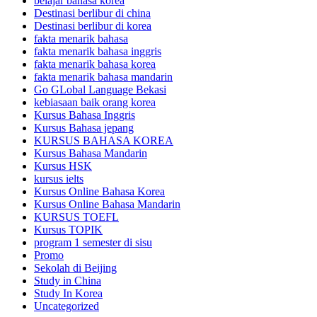
belajar bahasa korea
Destinasi berlibur di china
Destinasi berlibur di korea
fakta menarik bahasa
fakta menarik bahasa inggris
fakta menarik bahasa korea
fakta menarik bahasa mandarin
Go GLobal Language Bekasi
kebiasaan baik orang korea
Kursus Bahasa Inggris
Kursus Bahasa jepang
KURSUS BAHASA KOREA
Kursus Bahasa Mandarin
Kursus HSK
kursus ielts
Kursus Online Bahasa Korea
Kursus Online Bahasa Mandarin
KURSUS TOEFL
Kursus TOPIK
program 1 semester di sisu
Promo
Sekolah di Beijing
Study in China
Study In Korea
Uncategorized