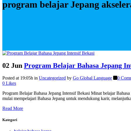
program belajar Jepang akseler
02 Jun
Program Belajar Bahasa Jepang Int
Posted at 19:05h
in
Uncategorized
by
Go Global Language
0 Com
0
Likes
Program Belajar Bahasa Jepang Intensif Bekasi Minat belajar Bahasa
mulai mempelajari Bahasa Jepang untuk mendukung karir, melanjutka
Read More
Kategori