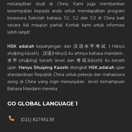
melanjutkan studi di China. Kami juga memberikan
kesempatan kepada anda untuk mendapatkan program
beasiswa Sekolah bahasa, S1, S2 dan S3 di China baik
secara full maupun partial. Kontak kami untuk informasi
lebih lanjut!
HSK adalah
kepanjangan dari 汉语水平考试（Hànyǔ
shuǐpíng kǎoshì）.汉语(Hànyǔ) itu artinya bahasa mandarin ;
水平(shuǐpíng) berarti level dan 考试(kǎoshì) itu berarti
ujian.
Hanyu Shuiping Kaoshi
disingkat
HSK,adalah
ujian
standardisasi Republik China untuk pekerja dan mahasiswa
asing di China yang ingin menunjukan level kemampuan
Bahasa Mandarin mereka.
GO GLOBAL LANGUAGE 1
(021) 82745139