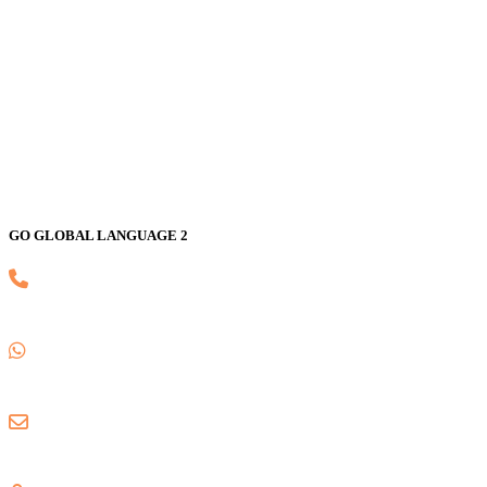
Bekasi 17147
GO GLOBAL LANGUAGE 2
(021) 82593170
0857 1780 5988
gogloballanguage@gmail.com