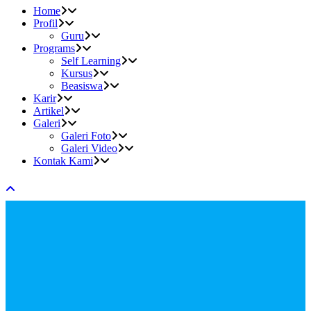
Home
Profil
Guru
Programs
Self Learning
Kursus
Beasiswa
Karir
Artikel
Galeri
Galeri Foto
Galeri Video
Kontak Kami