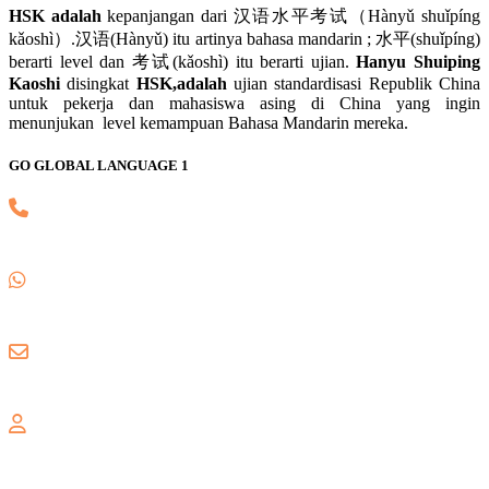
HSK adalah
kepanjangan dari 汉语水平考试（Hànyǔ shuǐpíng
kǎoshì）.汉语(Hànyǔ) itu artinya bahasa mandarin ; 水平(shuǐpíng)
berarti level dan 考试(kǎoshì) itu berarti ujian.
Hanyu Shuiping
Kaoshi
disingkat
HSK,adalah
ujian standardisasi Republik China
untuk pekerja dan mahasiswa asing di China yang ingin
menunjukan level kemampuan Bahasa Mandarin mereka.
GO GLOBAL LANGUAGE 1
(021) 82745139
0857 8018 1806
gogloballanguage@gmail.com
GALAXY
Jl. Nusa Indah Blok U No. 52, Jaka Setia, Bekasi Selatan, Kota