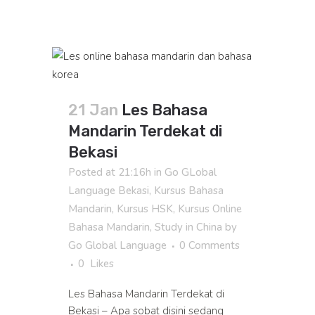
21 Jan
Les Bahasa
Mandarin Terdekat di
Bekasi
Posted at 21:16h
in
Go GLobal
Language Bekasi
,
Kursus Bahasa
Mandarin
,
Kursus HSK
,
Kursus Online
Bahasa Mandarin
,
Study in China
by
Go Global Language
0 Comments
0
Likes
Les Bahasa Mandarin Terdekat di
Bekasi – Apa sobat disini sedang