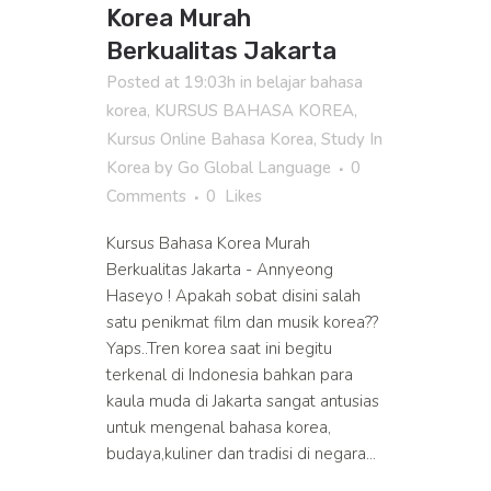
Korea Murah
Berkualitas Jakarta
Posted at 19:03h
in
belajar bahasa
korea
,
KURSUS BAHASA KOREA
,
Kursus Online Bahasa Korea
,
Study In
Korea
by
Go Global Language
0
Comments
0
Likes
Kursus Bahasa Korea Murah
Berkualitas Jakarta - Annyeong
Haseyo ! Apakah sobat disini salah
satu penikmat film dan musik korea??
Yaps..Tren korea saat ini begitu
terkenal di Indonesia bahkan para
kaula muda di Jakarta sangat antusias
untuk mengenal bahasa korea,
budaya,kuliner dan tradisi di negara...