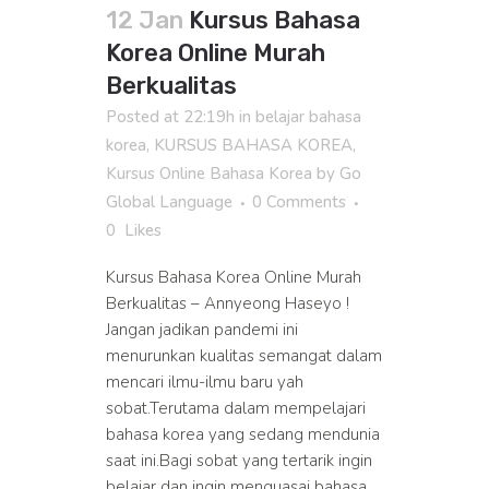
12 Jan
Kursus Bahasa
Korea Online Murah
Berkualitas
Posted at 22:19h
in
belajar bahasa
korea
,
KURSUS BAHASA KOREA
,
Kursus Online Bahasa Korea
by
Go
Global Language
0 Comments
0
Likes
Kursus Bahasa Korea Online Murah
Berkualitas – Annyeong Haseyo !
Jangan jadikan pandemi ini
menurunkan kualitas semangat dalam
mencari ilmu-ilmu baru yah
sobat.Terutama dalam mempelajari
bahasa korea yang sedang mendunia
saat ini.Bagi sobat yang tertarik ingin
belajar dan ingin menguasai bahasa