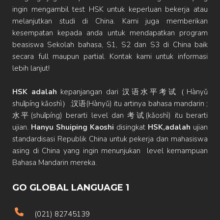
ingin mengambil test HSK untuk keperluan bekerja atau
melanjutkan studi di China. Kami juga memberikan
kesempatan kepada anda untuk mendapatkan program
beasiswa Sekolah bahasa, S1, S2 dan S3 di China baik
secara full maupun partial. Kontak kami untuk informasi
lebih lanjut!
HSK adalah
kepanjangan dari 汉语水平考试（Hànyǔ
shuǐpíng kǎoshì）.汉语(Hànyǔ) itu artinya bahasa mandarin ;
水平(shuǐpíng) berarti level dan 考试(kǎoshì) itu berarti
ujian.
Hanyu Shuiping Kaoshi
disingkat
HSK,adalah
ujian
standardisasi Republik China untuk pekerja dan mahasiswa
asing di China yang ingin menunjukan level kemampuan
Bahasa Mandarin mereka.
GO GLOBAL LANGUAGE 1
(021) 82745139