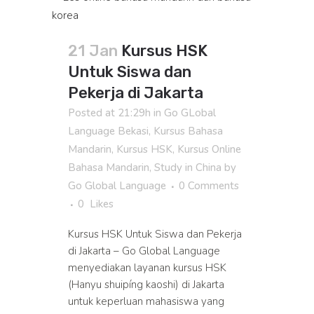
21 Jan
Kursus HSK
Untuk Siswa dan
Pekerja di Jakarta
Posted at 21:29h
in
Go GLobal
Language Bekasi
,
Kursus Bahasa
Mandarin
,
Kursus HSK
,
Kursus Online
Bahasa Mandarin
,
Study in China
by
Go Global Language
0 Comments
0
Likes
Kursus HSK Untuk Siswa dan Pekerja
di Jakarta – Go Global Language
menyediakan layanan kursus HSK
(Hanyu shuipíng kaoshi) di Jakarta
untuk keperluan mahasiswa yang