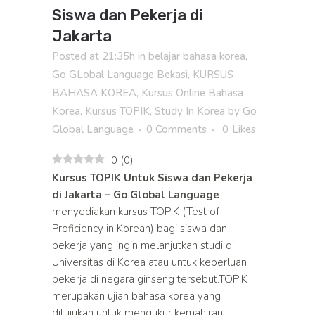
Siswa dan Pekerja di
Jakarta
Posted at 21:35h
in
belajar bahasa korea
,
Go GLobal Language Bekasi
,
KURSUS
BAHASA KOREA
,
Kursus Online Bahasa
Korea
,
Kursus TOPIK
,
Study In Korea
by
Go
Global Language
0 Comments
0
Likes
0
(
0
)
Kursus TOPIK Untuk Siswa dan Pekerja
di Jakarta – Go Global Language
menyediakan kursus TOPIK (Test of
Proficiency in Korean) bagi siswa dan
pekerja yang ingin melanjutkan studi di
Universitas di Korea atau untuk keperluan
bekerja di negara ginseng tersebut.TOPIK
merupakan ujian bahasa korea yang
ditujukan untuk mengukur kemahiran