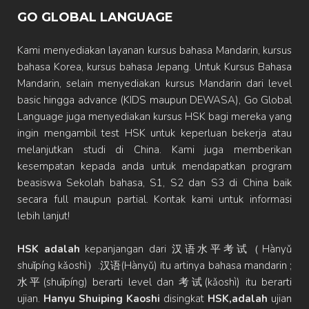
GO GLOBAL LANGUAGE
Kami menyediakan layanan kursus bahasa Mandarin, kursus
bahasa Korea, kursus bahasa Jepang. Untuk Kursus Bahasa
Mandarin, selain menyediakan kursus Mandarin dari level
basic hingga advance (KIDS maupun DEWASA), Go Global
Language juga menyediakan kursus HSK bagi mereka yang
ingin mengambil test HSK untuk keperluan bekerja atau
melanjutkan studi di China. Kami juga memberikan
kesempatan kepada anda untuk mendapatkan program
beasiswa Sekolah bahasa, S1, S2 dan S3 di China baik
secara full maupun partial. Kontak kami untuk informasi
lebih lanjut!
HSK adalah
kepanjangan dari 汉语水平考试（Hànyǔ
shuǐpíng kǎoshì）.汉语(Hànyǔ) itu artinya bahasa mandarin ;
水平(shuǐpíng) berarti level dan 考试(kǎoshì) itu berarti
ujian.
Hanyu Shuiping Kaoshi
disingkat
HSK,adalah
ujian