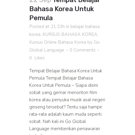
Bahasa Korea Untuk
Pemula
Posted at 21:33h
in
belajar bahasa
korea
,
KURSUS BAHASA KOREA
,
Kursus Online Bahasa Korea
by
Go
Global Language
0 Comments
0
Likes
Tempat Belajar Bahasa Korea Untuk
Pemula Tempat Belajar Bahasa
Korea Untuk Pemula – Siapa disini
sobat yang gemar menonton film
korea atau penyuka musik asal negeri
ginseng tersebut? Tentu saja hampir
rata-rata adalah kaum muda seperti
sobat. Nah kali ini Go Global
Language memberikan penawaran