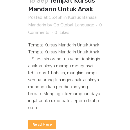
15 Sep
Tempat Kursus
Mandarin Untuk Anak
Posted at 15:45h
in
Kursus Bahasa
Mandarin
by
Go Global Language
0
Comments
0
Likes
Tempat Kursus Mandarin Untuk Anak
Tempat Kursus Mandarin Untuk Anak
– Siapa sih orang tua yang tidak ingin
anak-anaknya mampu menguasai
lebih dari 1 bahasa, mungkin hampir
semua orang tua ingin anak-anaknya
mendapatkan pendidikan yang
terbaik. Mengingat kemampuan daya
ingat anak cukup baik, seperti dikutip
oleh...
Read More