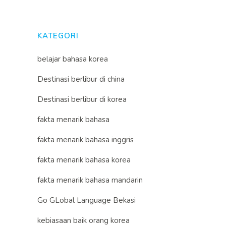
KATEGORI
belajar bahasa korea
Destinasi berlibur di china
Destinasi berlibur di korea
fakta menarik bahasa
fakta menarik bahasa inggris
fakta menarik bahasa korea
fakta menarik bahasa mandarin
Go GLobal Language Bekasi
kebiasaan baik orang korea