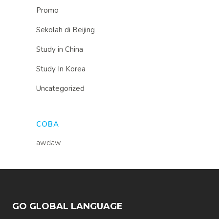
Promo
Sekolah di Beijing
Study in China
Study In Korea
Uncategorized
COBA
awdaw
GO GLOBAL LANGUAGE