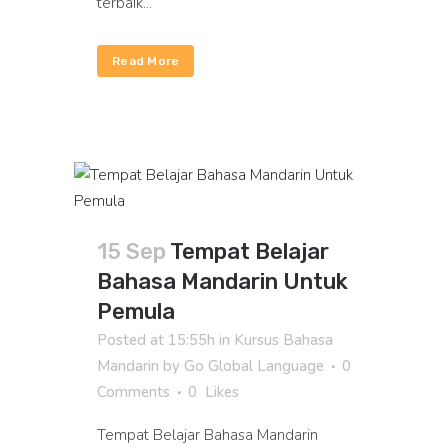
terbaik...
Read More
15 Sep
Tempat Belajar
Bahasa Mandarin Untuk
Pemula
Posted at 15:55h
in
Kursus Bahasa
Mandarin
by
Go Global Language
0
Comments
0
Likes
Tempat Belajar Bahasa Mandarin