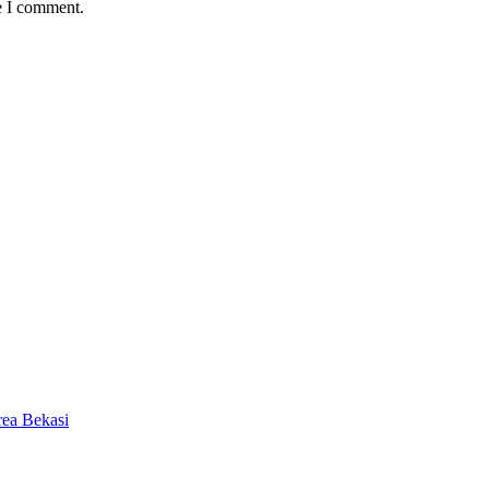
e I comment.
ea Bekasi