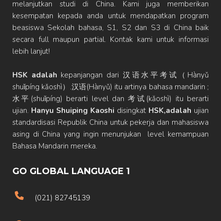
melanjutkan studi di China. Kami juga memberikan
kesempatan kepada anda untuk mendapatkan program
beasiswa Sekolah bahasa, S1, S2 dan S3 di China baik
secara full maupun partial. Kontak kami untuk informasi
lebih lanjut!
HSK adalah
kepanjangan dari 汉语水平考试（Hànyǔ
shuǐpíng kǎoshì）.汉语(Hànyǔ) itu artinya bahasa mandarin ;
水平(shuǐpíng) berarti level dan 考试(kǎoshì) itu berarti
ujian.
Hanyu Shuiping Kaoshi
disingkat
HSK,adalah
ujian
standardisasi Republik China untuk pekerja dan mahasiswa
asing di China yang ingin menunjukan level kemampuan
Bahasa Mandarin mereka.
GO GLOBAL LANGUAGE 1
(021) 82745139