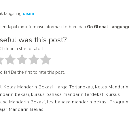
lik langsung
disini
endapatkan informasi-informasi terbaru dari
Go Global Languag
eful was this post?
Click on a star to rate it!
 far! Be the first to rate this post.
l
,
Kelas Mandarin Bekasi Harga Terjangkau
,
Kelas Mandarin
ndarin bekasi
,
kursus bahasa mandarin terdekat
,
Kursus
sa Mandarin Bekasi
,
les bahasa mandarin bekasi
,
Program
jar Mandarin Bekasi