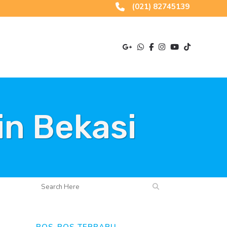
(021) 82745139
n Bekasi