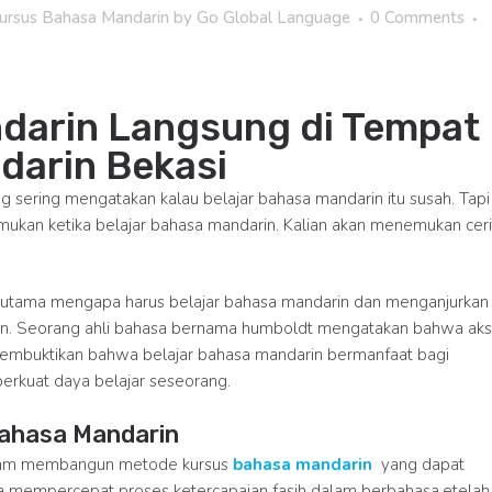
ursus Bahasa Mandarin
by
Go Global Language
0 Comments
ndarin Langsung di Tempat
darin Bekasi
 sering mengatakan kalau belajar bahasa mandarin itu susah. Tapi
temukan ketika belajar bahasa mandarin. Kalian akan menemukan ceri
 utama mengapa harus belajar bahasa mandarin dan menganjurkan
rin. Seorang ahli bahasa bernama humboldt mengatakan bahwa aks
h membuktikan bahwa belajar bahasa mandarin bermanfaat bagi
rkuat daya belajar seseorang.
ahasa Mandarin
lam membangun metode kursus
bahasa mandarin
yang dapat
mempercepat proses ketercapaian fasih dalam berbahasa.etelah