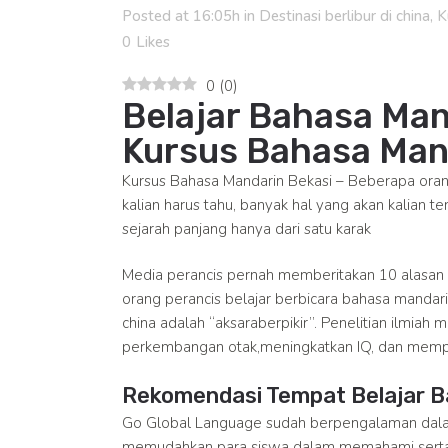
Posted at 16:05h
in
Destinasi berlibur di china
,
K
0
Likes
0
(
0
)
Belajar Bahasa Ma
Kursus Bahasa Man
Kursus Bahasa Mandarin Bekasi – Beberapa orang
kalian harus tahu, banyak hal yang akan kalian 
sejarah panjang hanya dari satu karak
Media perancis pernah memberitakan 10 alasan
orang perancis belajar berbicara bahasa manda
china adalah “aksaraberpikir”. Penelitian ilmia
perkembangan otak,meningkatkan IQ, dan mempe
Rekomendasi Tempat Belajar B
Go Global Language sudah berpengalaman da
memudahkan para siswa dalam memahami serta 