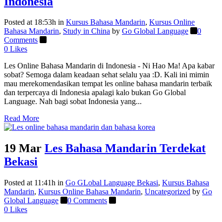
Indonesia
Posted at 18:53h
in
Kursus Bahasa Mandarin
,
Kursus Online
Bahasa Mandarin
,
Study in China
by
Go Global Language
0
Comments
0
Likes
Les Online Bahasa Mandarin di Indonesia - Ni Hao Ma! Apa kabar
sobat? Semoga dalam keadaan sehat selalu yaa :D. Kali ini mimin
mau merekomendasikan tempat les online bahasa mandarin terbaik
dan terpercaya di Indonesia apalagi kalo bukan Go Global
Language. Nah bagi sobat Indonesia yang...
Read More
19 Mar
Les Bahasa Mandarin Terdekat
Bekasi
Posted at 11:41h
in
Go GLobal Language Bekasi
,
Kursus Bahasa
Mandarin
,
Kursus Online Bahasa Mandarin
,
Uncategorized
by
Go
Global Language
0 Comments
0
Likes