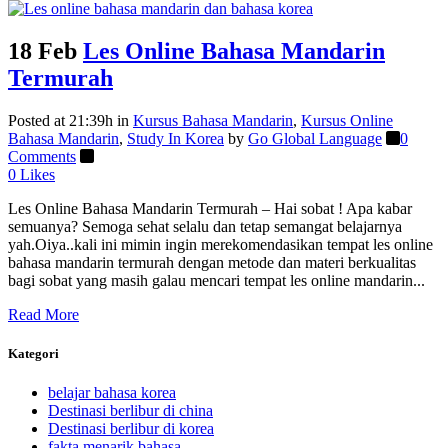
18 Feb
Les Online Bahasa Mandarin
Termurah
Posted at 21:39h
in
Kursus Bahasa Mandarin
,
Kursus Online
Bahasa Mandarin
,
Study In Korea
by
Go Global Language
0
Comments
0
Likes
Les Online Bahasa Mandarin Termurah – Hai sobat ! Apa kabar
semuanya? Semoga sehat selalu dan tetap semangat belajarnya
yah.Oiya..kali ini mimin ingin merekomendasikan tempat les online
bahasa mandarin termurah dengan metode dan materi berkualitas
bagi sobat yang masih galau mencari tempat les online mandarin...
Read More
Kategori
belajar bahasa korea
Destinasi berlibur di china
Destinasi berlibur di korea
fakta menarik bahasa