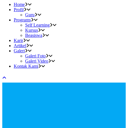
Home
Profil
Guru
Programs
Self Learning
Kursus
Beasiswa
Karir
Artikel
Galeri
Galeri Foto
Galeri Video
Kontak Kami