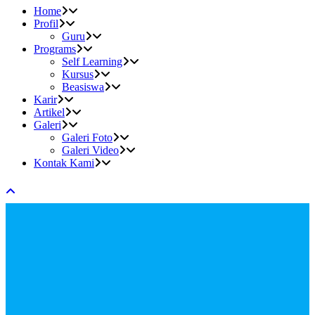
Home
Profil
Guru
Programs
Self Learning
Kursus
Beasiswa
Karir
Artikel
Galeri
Galeri Foto
Galeri Video
Kontak Kami