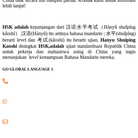
China baik secara full maupun partial. Kontak kami untuk informasi
lebih lanjut!
HSK adalah
kepanjangan dari 汉语水平考试（Hànyǔ shuǐpíng
kǎoshì）.汉语(Hànyǔ) itu artinya bahasa mandarin ; 水平(shuǐpíng)
berarti level dan 考试(kǎoshì) itu berarti ujian.
Hanyu Shuiping
Kaoshi
disingkat
HSK,adalah
ujian standardisasi Republik China
untuk pekerja dan mahasiswa asing di China yang ingin
menunjukan level kemampuan Bahasa Mandarin mereka.
GO GLOBAL LANGUAGE 1
(021) 82745139
0857 8018 1806
gogloballanguage@gmail.com