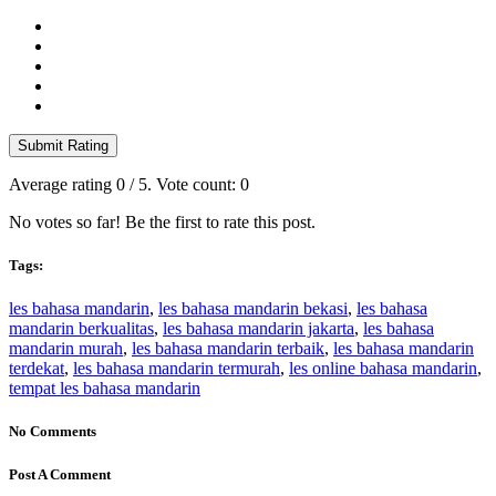
Submit Rating
Average rating
0
/ 5. Vote count:
0
No votes so far! Be the first to rate this post.
Tags:
les bahasa mandarin
,
les bahasa mandarin bekasi
,
les bahasa
mandarin berkualitas
,
les bahasa mandarin jakarta
,
les bahasa
mandarin murah
,
les bahasa mandarin terbaik
,
les bahasa mandarin
terdekat
,
les bahasa mandarin termurah
,
les online bahasa mandarin
,
tempat les bahasa mandarin
No Comments
Post A Comment