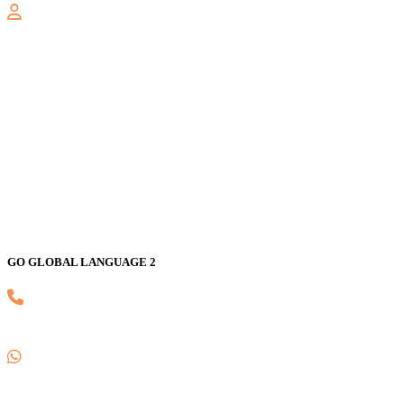
GALAXY
Jl. Nusa Indah Blok U No. 52, Jaka Setia, Bekasi Selatan, Kota
Bekasi 17147
GO GLOBAL LANGUAGE 2
(021) 82593170
0857 1780 5988