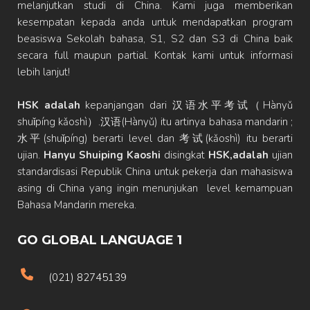
melanjutkan studi di China. Kami juga memberikan
kesempatan kepada anda untuk mendapatkan program
beasiswa Sekolah bahasa, S1, S2 dan S3 di China baik
secara full maupun partial. Kontak kami untuk informasi
lebih lanjut!
HSK adalah
kepanjangan dari 汉语水平考试（Hànyǔ
shuǐpíng kǎoshì）.汉语(Hànyǔ) itu artinya bahasa mandarin ;
水平(shuǐpíng) berarti level dan 考试(kǎoshì) itu berarti
ujian.
Hanyu Shuiping Kaoshi
disingkat
HSK,adalah
ujian
standardisasi Republik China untuk pekerja dan mahasiswa
asing di China yang ingin menunjukan level kemampuan
Bahasa Mandarin mereka.
GO GLOBAL LANGUAGE 1
(021) 82745139