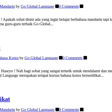
 Mandarin
by
Go Global Language
0 Comments
kah sobat disini ada yang ingin belajar berbahasa mandarin tapi kesul
ama guru-guru terbaik Go Global...
t
ahasa Korea
by
Go Global Language
0 Comments
seyo ! Nah bagi sobat yang sangat tertarik untuk mendalami dan memp
 Language merupakan tempat kursus bahasa korea bersertifikat...
ikat
 Mandarin
by
Go Global Language
0 Comments