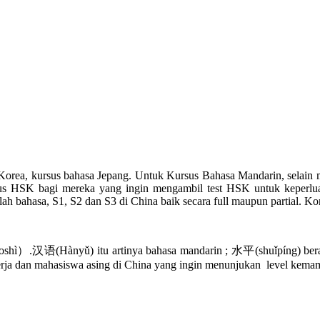
orea, kursus bahasa Jepang. Untuk Kursus Bahasa Mandarin, selain 
SK bagi mereka yang ingin mengambil test HSK untuk keperluan 
bahasa, S1, S2 dan S3 di China baik secara full maupun partial. Kont
语(Hànyǔ) itu artinya bahasa mandarin ; 水平(shuǐpíng) berarti l
kerja dan mahasiswa asing di China yang ingin menunjukan level ke