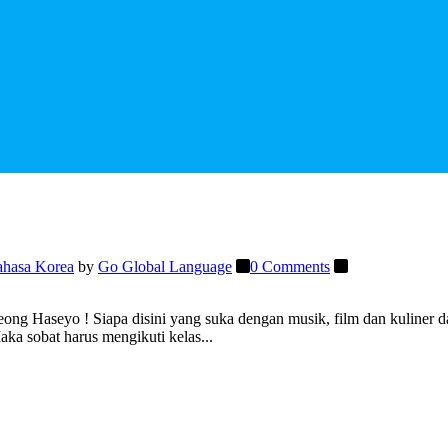
ahasa Korea
by
Go Global Language
0 Comments
 Haseyo ! Siapa disini yang suka dengan musik, film dan kuliner dar
aka sobat harus mengikuti kelas...