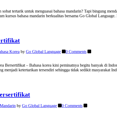
sobat tertarik untuk menguasai bahasa mandarin? Tapi bingung mendap
ram kursus bahasa mandarin berkualitas bersama Go Global Language. K
rtifikat
ahasa Korea
by
Go Global Language
0 Comments
rea Bersertifikat – Bahasa korea kini peminatnya begitu banyak di In
ng menjadi ketertarikan tersendiri sehingga tidak sedikit masyarakat Ind
rsertifikat
 Mandarin
by
Go Global Language
0 Comments