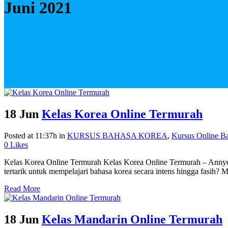
Juni 2021
18 Jun
Kelas Korea Online Termurah
Posted at 11:37h
in
KURSUS BAHASA KOREA
,
Kursus Online B
0
Likes
Kelas Korea Online Termurah Kelas Korea Online Termurah – Annyeong
tertarik untuk mempelajari bahasa korea secara intens hingga fasih? M
Read More
18 Jun
Kelas Mandarin Online Termurah