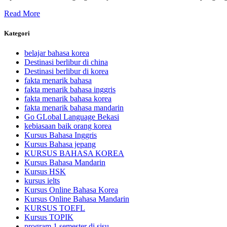
Read More
Kategori
belajar bahasa korea
Destinasi berlibur di china
Destinasi berlibur di korea
fakta menarik bahasa
fakta menarik bahasa inggris
fakta menarik bahasa korea
fakta menarik bahasa mandarin
Go GLobal Language Bekasi
kebiasaan baik orang korea
Kursus Bahasa Inggris
Kursus Bahasa jepang
KURSUS BAHASA KOREA
Kursus Bahasa Mandarin
Kursus HSK
kursus ielts
Kursus Online Bahasa Korea
Kursus Online Bahasa Mandarin
KURSUS TOEFL
Kursus TOPIK
program 1 semester di sisu