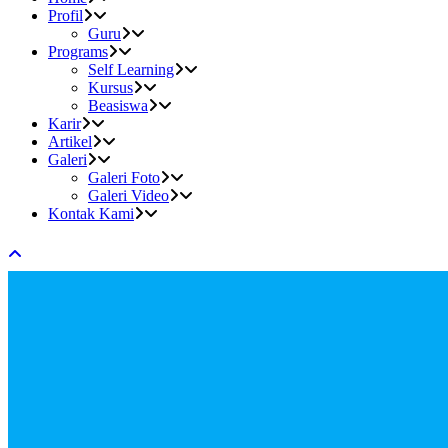
Profil
Guru
Programs
Self Learning
Kursus
Beasiswa
Karir
Artikel
Galeri
Galeri Foto
Galeri Video
Kontak Kami