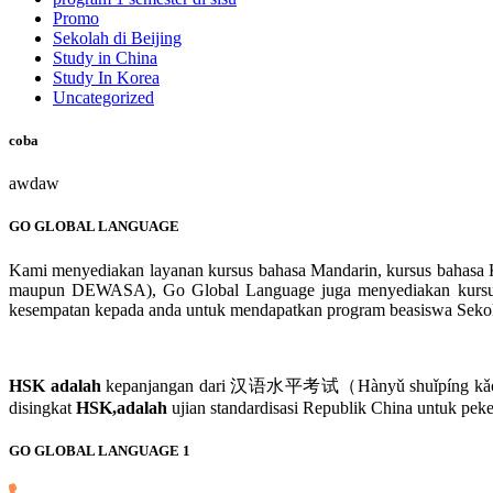
Promo
Sekolah di Beijing
Study in China
Study In Korea
Uncategorized
coba
awdaw
GO GLOBAL LANGUAGE
Kami menyediakan layanan kursus bahasa Mandarin, kursus bahasa K
maupun DEWASA), Go Global Language juga menyediakan kursus H
kesempatan kepada anda untuk mendapatkan program beasiswa Sekolah 
HSK adalah
kepanjangan dari 汉语水平考试（Hànyǔ shuǐpíng kǎoshì）.汉
disingkat
HSK,adalah
ujian standardisasi Republik China untuk pe
GO GLOBAL LANGUAGE 1