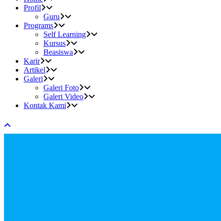
Profil
Guru
Programs
Self Learning
Kursus
Beasiswa
Karir
Artikel
Galeri
Galeri Foto
Galeri Video
Kontak Kami