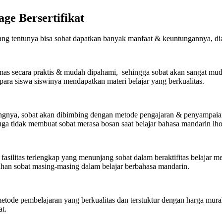
ge Bersertifikat
ng tentunya bisa sobat dapatkan banyak manfaat & keuntungannya, dia
ikemas secara praktis & mudah dipahami, sehingga sobat akan sangat m
ara siswa siswinya mendapatkan materi belajar yang berkualitas.
bidangnya, sobat akan dibimbing dengan metode pengajaran & penyamp
a tidak membuat sobat merasa bosan saat belajar bahasa mandarin lho
silitas terlengkap yang menunjang sobat dalam beraktifitas belajar men
tuhan sobat masing-masing dalam belajar berbahasa mandarin.
etode pembelajaran yang berkualitas dan terstuktur dengan harga mura
t.