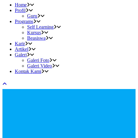
Home
Profil
Guru
Programs
Self Learning
Kursus
Beasiswa
Karir
Artikel
Galeri
Galeri Foto
Galeri Video
Kontak Kami