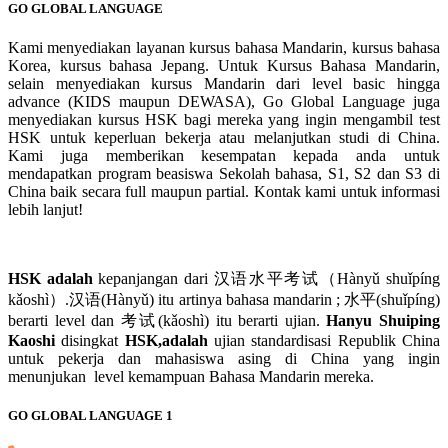
GO GLOBAL LANGUAGE
Kami menyediakan layanan kursus bahasa Mandarin, kursus bahasa
Korea, kursus bahasa Jepang. Untuk Kursus Bahasa Mandarin,
selain menyediakan kursus Mandarin dari level basic hingga
advance (KIDS maupun DEWASA), Go Global Language juga
menyediakan kursus HSK bagi mereka yang ingin mengambil test
HSK untuk keperluan bekerja atau melanjutkan studi di China.
Kami juga memberikan kesempatan kepada anda untuk
mendapatkan program beasiswa Sekolah bahasa, S1, S2 dan S3 di
China baik secara full maupun partial. Kontak kami untuk informasi
lebih lanjut!
HSK adalah
kepanjangan dari 汉语水平考试（Hànyǔ shuǐpíng
kǎoshì）.汉语(Hànyǔ) itu artinya bahasa mandarin ; 水平(shuǐpíng)
berarti level dan 考试(kǎoshì) itu berarti ujian.
Hanyu Shuiping
Kaoshi
disingkat
HSK,adalah
ujian standardisasi Republik China
untuk pekerja dan mahasiswa asing di China yang ingin
menunjukan level kemampuan Bahasa Mandarin mereka.
GO GLOBAL LANGUAGE 1