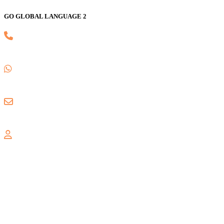
GO GLOBAL LANGUAGE 2
(021) 82593170
0857 1780 5988
gogloballanguage@gmail.com
GRAND WISATA
Jl. Celebration Boulevard Ruko Grand Wisata AA3 No. 16,
Lambangsari, Tambun Selatan, Bekasi, 17510