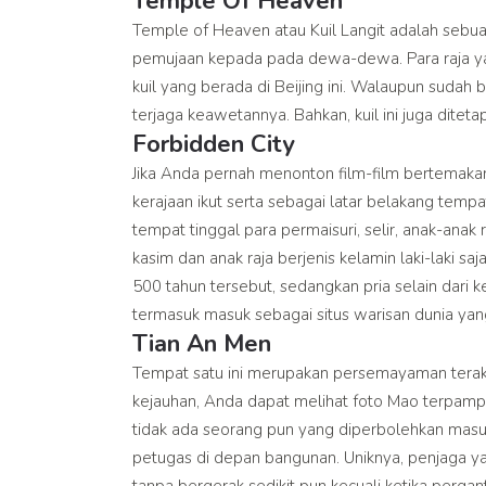
Temple Of Heaven
Temple of Heaven atau Kuil Langit adalah sebu
pemujaan kepada pada dewa-dewa. Para raja ya
kuil yang berada di Beijing ini. Walaupun sudah 
terjaga keawetannya. Bahkan, kuil ini juga dite
Forbidden City
Jika Anda pernah menonton film-film bertemakan 
kerajaan ikut serta sebagai latar belakang tempa
tempat tinggal para permaisuri, selir, anak-ana
kasim dan anak raja berjenis kelamin laki-laki 
500 tahun tersebut, sedangkan pria selain dari 
termasuk masuk sebagai situs warisan dunia ya
Tian An Men
Tempat satu ini merupakan persemayaman terakh
kejauhan, Anda dapat melihat foto Mao terpamp
tidak ada seorang pun yang diperbolehkan masu
petugas di depan bangunan. Uniknya, penjaga ya
tanpa bergerak sedikit pun kecuali ketika perganti