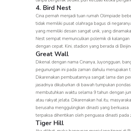
4. Bird Nest
Cina pernah menjadi tuan rumah Olimpiade beber
tidak memiliki pusat olahraga bagus di negara
yang memiliki desain sangat unik, yang dinama
Nest sempat memunculkan polemik di kalangan in
dengan cepat. Kini, stadion yang berada di Beijin
Great Wall
Dikenal dengan nama Cinanya, Juyongguan, ban
pegunungan ini pada zaman dahulu merupakan 
Dikarenakan pembuatannya sangat lama dan penu
jasadnya dikuburkan di bawah tumpukan pondasi
membutuhkan waktu selama 9 tahun dengan juml
atau rakyat jelata. Dikarenakan hal itu, masy
berusaha menggulingkan dinasti yang berkuasa. D
terpaksa dihentikan oleh penguasa dinasti pada 
Tiger Hill
Jika dilihat, maka bangunan menjulang tinggi di B