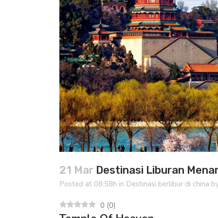
21 Mar
Destinasi Liburan Menari
Posted at 08:58h
in
Destinasi berlibur di china
b
0
(
0
)