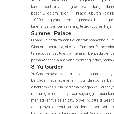
karena bentuknya miring beberapa derajat. Namun
besar. Di dalam Tiger Hill ini ada kuburan Raj
1.000 orang yang membangunnya dibunuh agar ti
karenanya, sampai sekarang letak kuburan Raja
Summer Palace
Dibangun pada zaman kekaisaran Wanyang, Summe
Qianlong berkuasa, di dekat Summer Palace dib
tersebut sangat luas dan tenang. Berpadu dengan
pemandangan alam yang memang indah, maka An
8. Yu Garden
Yu Garden awalnya merupakan sebuah taman yang
berbagai macam tanaman, mulai dari bonsai berb
dihantam krisis, dia bersama dengan keluargany
memang keindahannya dan sayang jika dibiarkan 
menjadikannya salah satu obyek wisata di Beijin
orang kaya tersebut sampai dengan perabotan k
banyak spot-spot lain yang dapat Anda kunjungi 