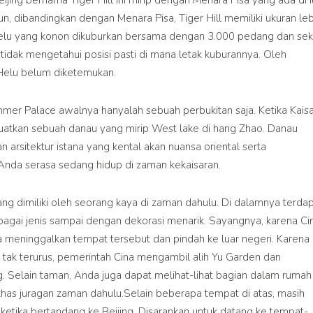
, dibandingkan dengan Menara Pisa, Tiger Hill memiliki ukuran leb
a Helu yang konon dikuburkan bersama dengan 3.000 pedang dan sek
dak mengetahui posisi pasti di mana letak kuburannya. Oleh
 Helu belum diketemukan.
r Palace awalnya hanyalah sebuah perbukitan saja. Ketika Kaisa
uatkan sebuah danau yang mirip West lake di hang Zhao. Danau
 arsitektur istana yang kental akan nuansa oriental serta
da serasa sedang hidup di zaman kekaisaran.
 dimiliki oleh seorang kaya di zaman dahulu. Di dalamnya terda
agai jenis sampai dengan dekorasi menarik. Sayangnya, karena Ci
a meninggalkan tempat tersebut dan pindah ke luar negeri. Karena
tak terurus, pemerintah Cina mengambil alih Yu Garden dan
g. Selain taman, Anda juga dapat melihat-lihat bagian dalam rumah
has juragan zaman dahulu.Selain beberapa tempat di atas, masih
ketika bertandang ke Beijing. Disarankan untuk datang ke tempat-