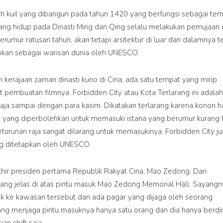
ah kuil yang dibangun pada tahun 1420 yang berfungsi sebagai te
ng hidup pada Dinasti Ming dan Qing selalu melakukan pemujaan 
berumur ratusan tahun, akan tetapi arsitektur di luar dan dalamnya t
tapkan sebagai warisan dunia oleh UNESCO.
kerajaan zaman dinasti kuno di Cina, ada satu tempat yang mirip
t pembuatan filmnya. Forbidden City atau Kota Terlarang ini adalah
k raja sampai dengan para kasim. Dikatakan terlarang karena konon 
saja yang diperbolehkan untuk memasuki istana yang berumur kurang 
keturunan raja sangat dilarang untuk memasukinya. Forbidden City j
ng ditetapkan oleh UNESCO.
ir presiden pertama Republik Rakyat Cina, Mao Zedong. Dari
ang jelas di atas pintu masuk Mao Zedong Memorial Hall. Sayangn
k ke kawasan tersebut dan ada pagar yang dijaga oleh seorang
ng menjaga pintu masuknya hanya satu orang dan dia hanya berdir
an shift saja.