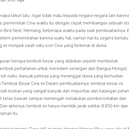
apa tahun lalu. Agar tidak malu kepada negara-negara lain karen
nya, pemerintah Cina waktu itu dengan cepat membangun sebuah st
kan Bird Nest. Memang, beberapa waktu pada saat pembuatannya, B
tern pemerintahan karena suatu hal, namun hal itu segera berlalu
g ini menjadi salah satu icon Cina yang terkenal di dunia.
gunan berupa tembok besar yang didirikan seperti membelah
tembok pertahanan untuk meredam serangan dari Bangsa Mongol.
h risiko, banyak pekerja yang meninggal dunia yang kemudian
 Tembok Besar Cina ini Dalam pembuatannya, tembok besar ini
ah korban yang sangat banyak dan mayoritas dari kalangan petan
arakat kelas bawah sampai menengah melakukan pemberontakan dan
an akhirnya, tembok ini hanya memiliki jarak sekitar 8.850 km dan
zaman itu.
eijing bernama Tiger Hill ini mirip dengan Menara Pisa yang ada di It