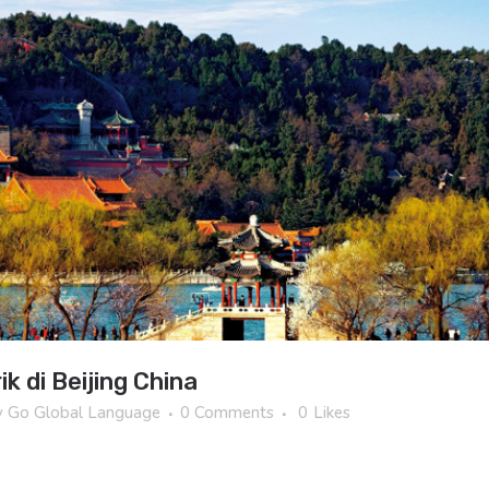
k di Beijing China
y
Go Global Language
0 Comments
0
Likes