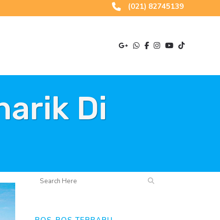
(021) 82745139
arik Di